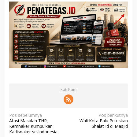
Ikuti Kami
N
Pos sebelumnya
Pos berikutnya
Atasi Masalah THR,
Wali Kota Palu Putuskan
a
Kemnaker Kumpulkan
Shalat Id di Masjid
v
Kadisnaker se-Indonesia