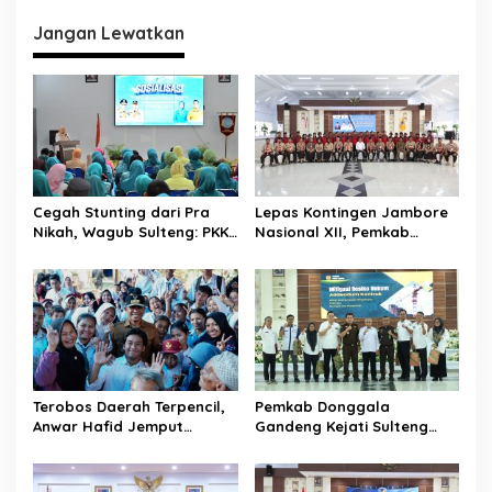
i
Jangan Lewatkan
g
a
s
i
p
o
Cegah Stunting dari Pra
Lepas Kontingen Jambore
s
Nikah, Wagub Sulteng: PKK
Nasional XII, Pemkab
Jadi Garda Terdepan
Donggala Targetkan
Selamatkan Generasi Emas
Pramuka Jadi Duta
Karakter dan Kebanggaan
Daerah
Terobos Daerah Terpencil,
Pemkab Donggala
Anwar Hafid Jemput
Gandeng Kejati Sulteng
Aspirasi Warga Ulubongka:
Perkuat Tata Kelola
“Tak Boleh Ada Wilayah
Pengadaan Barang dan
yang Tertinggal”
Jasa