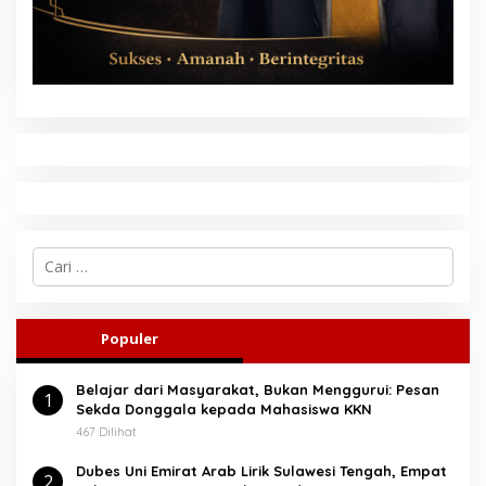
C
a
r
i
u
Populer
n
t
Belajar dari Masyarakat, Bukan Menggurui: Pesan
u
1
Sekda Donggala kepada Mahasiswa KKN
k
:
467 Dilihat
Dubes Uni Emirat Arab Lirik Sulawesi Tengah, Empat
2