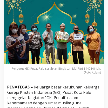
i
S
a
l
u
r
k
a
n
B
i
n
g
k
i
s
Pengurus GKI Pusat Palu serahkan Bingkisan Idul Fitri 1442 Hijriah.
a
(Foto Adam)
n
I
d
PENATEGAS –
Keluarga besar kerukunan keluarga
u
l
Gereja Kristen Indonesia (GKI) Pusat Kota Palu
F
menggelar Kegiatan “GKI Peduli” dalam
i
kebersamaan dengan umat muslim guna
t