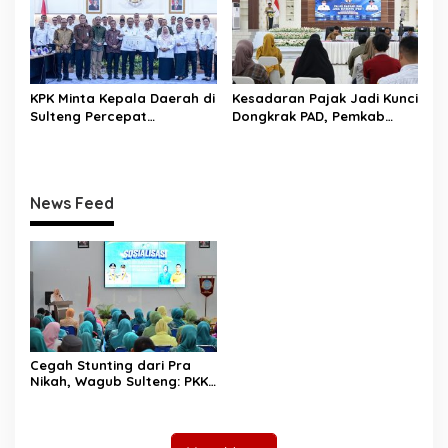
KPK Minta Kepala Daerah di
Kesadaran Pajak Jadi Kunci
Sulteng Percepat
Dongkrak PAD, Pemkab
Sertifikasi Aset, Anwar
Donggala Perkuat Edukasi
Hafid: Kepastian Lahan
Wajib Pajak
Penentu Investasi
News Feed
Cegah Stunting dari Pra
Nikah, Wagub Sulteng: PKK
Jadi Garda Terdepan
Selamatkan Generasi Emas