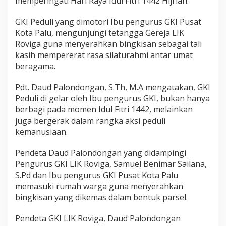
memperingati Hari Raya Idul Fitri 1442 Hijriah.
r
i
GKI Peduli yang dimotori Ibu pengurus GKI Pusat
Kota Palu, mengunjungi tetangga Gereja LIK
Roviga guna menyerahkan bingkisan sebagai tali
kasih mempererat rasa silaturahmi antar umat
beragama.
Pdt. Daud Palondongan, S.Th, M.A mengatakan, GKI
Peduli di gelar oleh Ibu pengurus GKI, bukan hanya
berbagi pada momen Idul Fitri 1442, melainkan
juga bergerak dalam rangka aksi peduli
kemanusiaan.
Pendeta Daud Palondongan yang didampingi
Pengurus GKI LIK Roviga, Samuel Benimar Sailana,
S.Pd dan Ibu pengurus GKI Pusat Kota Palu
memasuki rumah warga guna menyerahkan
bingkisan yang dikemas dalam bentuk parsel.
Pendeta GKI LIK Roviga, Daud Palondongan