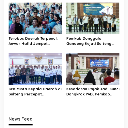
Selamatkan Generasi Emas
Pramuka Jadi Duta
Karakter dan Kebanggaan
Daerah
Terobos Daerah Terpencil,
Pemkab Donggala
Anwar Hafid Jemput
Gandeng Kejati Sulteng
Aspirasi Warga Ulubongka:
Perkuat Tata Kelola
“Tak Boleh Ada Wilayah
Pengadaan Barang dan
yang Tertinggal”
Jasa
KPK Minta Kepala Daerah di
Kesadaran Pajak Jadi Kunci
Sulteng Percepat
Dongkrak PAD, Pemkab
Sertifikasi Aset, Anwar
Donggala Perkuat Edukasi
Hafid: Kepastian Lahan
Wajib Pajak
Penentu Investasi
News Feed