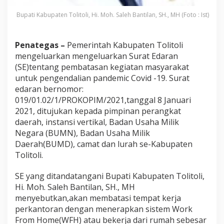
a
n
Bupati Kabupaten Tolitoli, Hi. Moh. Saleh Bantilan, SH., MH (Foto : Ist)
K
e
g
Penategas –
Pemerintah Kabupaten Tolitoli
i
mengeluarkan mengeluarkan Surat Edaran
a
t
(SE)tentang pembatasan kegiatan masyarakat
a
untuk pengendalian pandemic Covid -19. Surat
n
edaran bernomor:
M
019/01.02/1/PROKOPIM/2021,tanggal 8 Januari
a
s
2021, ditujukan kepada pimpinan perangkat
y
daerah, instansi vertikal, Badan Usaha Milik
a
Negara (BUMN), Badan Usaha Milik
r
Daerah(BUMD), camat dan lurah se-Kabupaten
a
Tolitoli.
k
a
t
SE yang ditandatangani Bupati Kabupaten Tolitoli,
Hi. Moh. Saleh Bantilan, SH., MH
menyebutkan,akan membatasi tempat kerja
perkantoran dengan menerapkan sistem Work
From Home(WFH) atau bekerja dari rumah sebesar