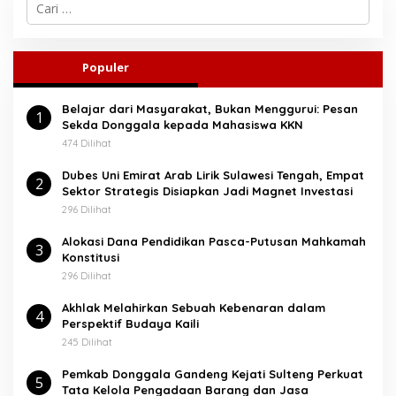
C
a
r
i
u
Populer
n
t
Belajar dari Masyarakat, Bukan Menggurui: Pesan
u
1
Sekda Donggala kepada Mahasiswa KKN
k
:
474 Dilihat
Dubes Uni Emirat Arab Lirik Sulawesi Tengah, Empat
2
Sektor Strategis Disiapkan Jadi Magnet Investasi
296 Dilihat
Alokasi Dana Pendidikan Pasca-Putusan Mahkamah
3
Konstitusi
296 Dilihat
Akhlak Melahirkan Sebuah Kebenaran dalam
4
Perspektif Budaya Kaili
245 Dilihat
Pemkab Donggala Gandeng Kejati Sulteng Perkuat
5
Tata Kelola Pengadaan Barang dan Jasa