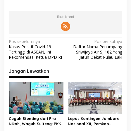
Ikuti Kami
N
Pos sebelumnya
Pos berikutnya
Kasus Positif Covid-19
Daftar Nama Penumpang
a
Tertinggi di ASEAN, Ini
Sriwijaya Air SJ 182 Yang
v
Rekomendasi Ketua DPD RI
Jatuh Dekat Pulau Laki
i
Jangan Lewatkan
g
a
s
i
p
o
Cegah Stunting dari Pra
Lepas Kontingen Jambore
s
Nikah, Wagub Sulteng: PKK
Nasional XII, Pemkab
Jadi Garda Terdepan
Donggala Targetkan