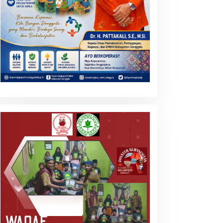
epas Kontingen Jambore
Penerbangan Perdana
asional XII, Pemkab
Palu–Guangzhou Tandai
onggala Targetkan
Babak Baru Sulawesi
ramuka Jadi Duta
Tengah Menembus Pasar
arakter dan Kebanggaan
Internasional
aerah