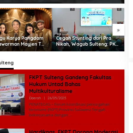
»
gu Karya Pangdam
Cegah Stunting dari Pra
L
awarman Mayjen TNI
Nikah, Wagub Sulteng: PKK
N
Pramono Jadi Ikon
Jadi Garda Terdepan
D
g Competition HUT
Selamatkan Generasi Emas
P
I
K
ulteng
D
FKPT Sulteng Gandeng Fakultas
Hukum Untad Bahas
Multikulturalisme
Daerah
|
26/05/2025
O
L
PENATEGAS – Forum koordinasi pencegahan
E
terorisme (FKPT) Provinsi Sulawesi Tengah
H
bekerjasama dengan
R
E
D
A
Hardiknas, FKPT Dorong Moderasi
K