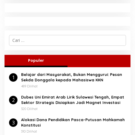
C
a
r
i
u
Populer
n
t
Belajar dari Masyarakat, Bukan Menggurui: Pesan
u
1
Sekda Donggala kepada Mahasiswa KKN
k
:
489 Dilihat
Dubes Uni Emirat Arab Lirik Sulawesi Tengah, Empat
2
Sektor Strategis Disiapkan Jadi Magnet Investasi
320 Dilihat
Alokasi Dana Pendidikan Pasca-Putusan Mahkamah
3
Konstitusi
310 Dilihat