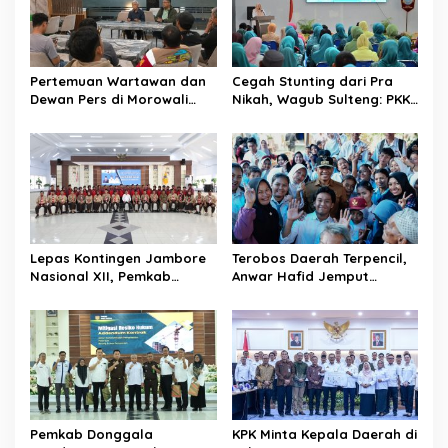
o
s
Pertemuan Wartawan dan
Cegah Stunting dari Pra
Dewan Pers di Morowali
Nikah, Wagub Sulteng: PKK
Tekankan Profesionalisme
Jadi Garda Terdepan
dan Peningkatan
Selamatkan Generasi Emas
Kompetensi Jurnalis
Lepas Kontingen Jambore
Terobos Daerah Terpencil,
Nasional XII, Pemkab
Anwar Hafid Jemput
Donggala Targetkan
Aspirasi Warga Ulubongka:
Pramuka Jadi Duta
“Tak Boleh Ada Wilayah
Karakter dan Kebanggaan
yang Tertinggal”
Daerah
Pemkab Donggala
KPK Minta Kepala Daerah di