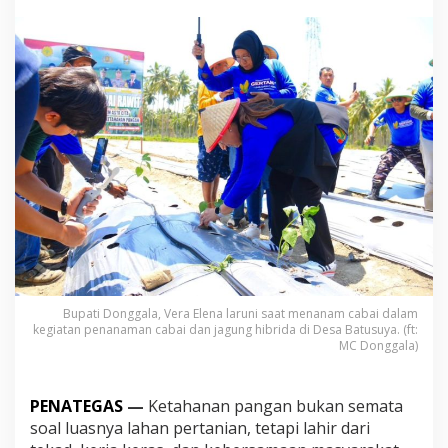
r
a
T
a
n
a
m
C
a
b
a
i
d
a
n
J
a
g
Bupati Donggala, Vera Elena laruni saat menanam cabai dalam
u
kegiatan penanaman cabai dan jagung hibrida di Desa Batusuya. (ft:
n
MC Donggala)
g
H
i
PENATEGAS
—
Ketahanan pangan bukan semata
b
soal luasnya lahan pertanian, tetapi lahir dari
r