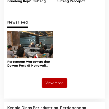
Gandeng Kejati Sulteng
Sulteng Percepat
Perkuat Tata Kelola
Sertifikasi Aset, Anwar
Pengadaan Barang dan
Hafid: Kepastian Lahan
Jasa
Penentu Investasi
News Feed
Pertemuan Wartawan dan
Dewan Pers di Morowali
Tekankan Profesionalisme
dan Peningkatan
Kompetensi Jurnalis
View More
Kepala Dinas Perindustrian, Perdagangan,