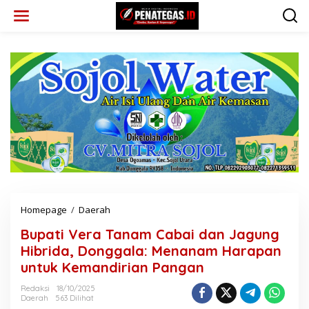
L
e
w
a
t
i
k
e
k
o
n
t
e
n
Homepage
/
Daerah
B
u
Bupati Vera Tanam Cabai dan Jagung
p
a
Hibrida, Donggala: Menanam Harapan
t
untuk Kemandirian Pangan
i
V
Redaksi
18/10/2025
e
Daerah
563 Dilihat