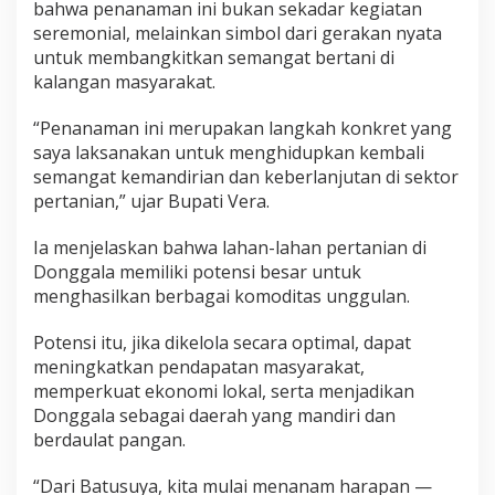
a
bahwa penanaman ini bukan sekadar kegiatan
n
seremonial, melainkan simbol dari gerakan nyata
u
untuk membangkitkan semangat bertani di
n
kalangan masyarakat.
t
u
k
“Penanaman ini merupakan langkah konkret yang
K
saya laksanakan untuk menghidupkan kembali
e
semangat kemandirian dan keberlanjutan di sektor
m
pertanian,” ujar Bupati Vera.
a
n
d
Ia menjelaskan bahwa lahan-lahan pertanian di
i
Donggala memiliki potensi besar untuk
r
menghasilkan berbagai komoditas unggulan.
i
a
Potensi itu, jika dikelola secara optimal, dapat
n
P
meningkatkan pendapatan masyarakat,
a
memperkuat ekonomi lokal, serta menjadikan
n
Donggala sebagai daerah yang mandiri dan
g
berdaulat pangan.
a
n
“Dari Batusuya, kita mulai menanam harapan —