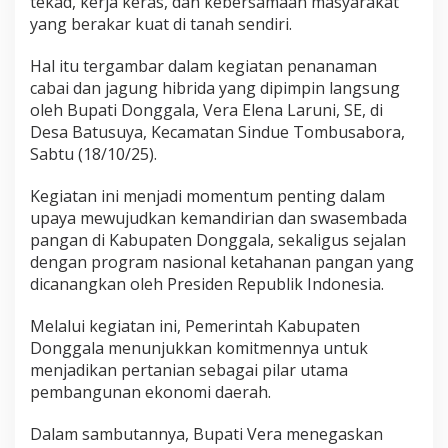
tekad, kerja keras, dan kebersamaan masyarakat
i
d
yang berakar kuat di tanah sendiri.
a
,
Hal itu tergambar dalam kegiatan penanaman
D
cabai dan jagung hibrida yang dipimpin langsung
o
oleh Bupati Donggala, Vera Elena Laruni, SE, di
n
g
Desa Batusuya, Kecamatan Sindue Tombusabora,
g
Sabtu (18/10/25).
a
l
Kegiatan ini menjadi momentum penting dalam
a
upaya mewujudkan kemandirian dan swasembada
:
M
pangan
di Kabupaten Donggala, sekaligus sejalan
e
dengan program nasional ketahanan pangan
yang
n
dicanangkan oleh Presiden Republik Indonesia.
a
n
Melalui kegiatan ini, Pemerintah Kabupaten
a
m
Donggala menunjukkan komitmennya untuk
H
menjadikan pertanian sebagai pilar utama
a
pembangunan ekonomi daerah.
r
a
Dalam sambutannya, Bupati Vera menegaskan
p