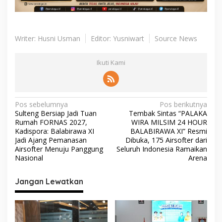
Writer: Husni Usman
Editor: Yusniwart
Source News
Ikuti Kami
N
Pos sebelumnya
Pos berikutnya
Sulteng Bersiap Jadi Tuan
Tembak Sintas “PALAKA
a
Rumah FORNAS 2027,
WIRA MILSIM 24 HOUR
v
Kadispora: Balabirawa XI
BALABIRAWA XI” Resmi
Jadi Ajang Pemanasan
Dibuka, 175 Airsofter dari
i
Airsofter Menuju Panggung
Seluruh Indonesia Ramaikan
Nasional
Arena
g
a
Jangan Lewatkan
s
i
p