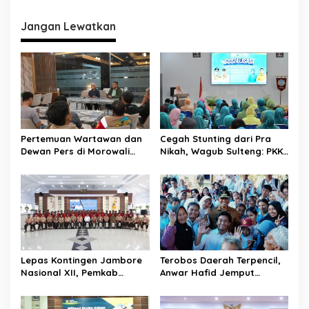
i
g
Jangan Lewatkan
a
s
i
p
o
s
Pertemuan Wartawan dan
Cegah Stunting dari Pra
Dewan Pers di Morowali
Nikah, Wagub Sulteng: PKK
Tekankan Profesionalisme
Jadi Garda Terdepan
dan Peningkatan
Selamatkan Generasi Emas
Kompetensi Jurnalis
Lepas Kontingen Jambore
Terobos Daerah Terpencil,
Nasional XII, Pemkab
Anwar Hafid Jemput
Donggala Targetkan
Aspirasi Warga Ulubongka:
Pramuka Jadi Duta
“Tak Boleh Ada Wilayah