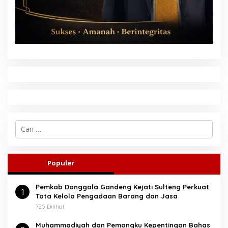
C
a
r
i
u
Populer
n
t
Pemkab Donggala Gandeng Kejati Sulteng Perkuat
u
1
Tata Kelola Pengadaan Barang dan Jasa
k
:
725 Dilihat
Muhammadiyah dan Pemangku Kepentingan Bahas