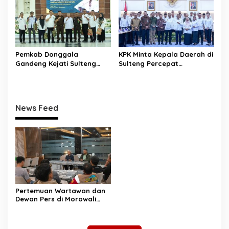
Karakter dan Kebanggaan
yang Tertinggal”
Daerah
Pemkab Donggala
KPK Minta Kepala Daerah di
Gandeng Kejati Sulteng
Sulteng Percepat
Perkuat Tata Kelola
Sertifikasi Aset, Anwar
Pengadaan Barang dan
Hafid: Kepastian Lahan
Jasa
Penentu Investasi
News Feed
Pertemuan Wartawan dan
Dewan Pers di Morowali
Tekankan Profesionalisme
dan Peningkatan
Kompetensi Jurnalis