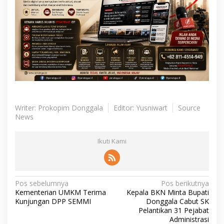
Writer: Prokopim Donggala
Editor: Yusniwart
Source
News
Ikuti Kami
N
Pos sebelumnya
Pos berikutnya
Kementerian UMKM Terima
Kepala BKN Minta Bupati
a
Kunjungan DPP SEMMI
Donggala Cabut SK
v
Pelantikan 31 Pejabat
Administrasi