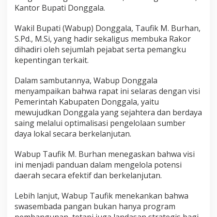
n
Kantor Bupati Donggala.
P
r
o
Wakil Bupati (Wabup) Donggala, Taufik M. Burhan,
g
S.Pd., M.Si, yang hadir sekaligus membuka Rakor
r
dihadiri oleh sejumlah pejabat serta pemangku
a
kepentingan terkait.
m
S
w
Dalam sambutannya, Wabup Donggala
a
menyampaikan bahwa rapat ini selaras dengan visi
s
Pemerintah Kabupaten Donggala, yaitu
e
mewujudkan Donggala yang sejahtera dan berdaya
m
saing melalui optimalisasi pengelolaan sumber
b
a
daya lokal secara berkelanjutan.
d
a
Wabup Taufik M. Burhan menegaskan bahwa visi
P
ini menjadi panduan dalam mengelola potensi
a
daerah secara efektif dan berkelanjutan.
n
g
a
Lebih lanjut, Wabup Taufik menekankan bahwa
n
swasembada pangan bukan hanya program