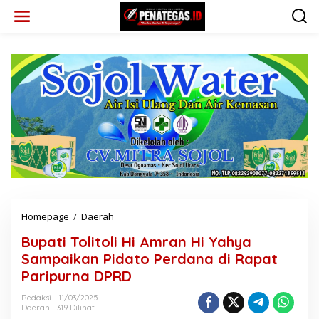
L
e
w
a
t
i
k
e
k
o
n
t
e
n
Homepage
/
Daerah
B
u
Bupati Tolitoli Hi Amran Hi Yahya
p
a
Sampaikan Pidato Perdana di Rapat
t
Paripurna DPRD
i
T
Redaksi
11/03/2025
o
Daerah
319 Dilihat