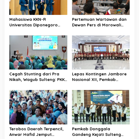
p
o
Mahasiswa KKN-R
Pertemuan Wartawan dan
s
Universitas Diponegoro
Dewan Pers di Morowali
Bangun Gerakan
Tekankan Profesionalisme
Pencegahan Pernikahan
dan Peningkatan
Dini dan Stunting di Desa
Kompetensi Jurnalis
Mojo
Cegah Stunting dari Pra
Lepas Kontingen Jambore
Nikah, Wagub Sulteng: PKK
Nasional XII, Pemkab
Jadi Garda Terdepan
Donggala Targetkan
Selamatkan Generasi Emas
Pramuka Jadi Duta
Karakter dan Kebanggaan
Daerah
Terobos Daerah Terpencil,
Pemkab Donggala
Anwar Hafid Jemput
Gandeng Kejati Sulteng