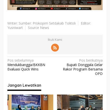
Writer: Sumber: Prokopim Setdakab Tolitoli
Editor:
Yusniwart
Source News
Ikuti Kami
N
Pos sebelumnya
Pos berikutnya
Mendukbangga/BKKBN
Bupati Donggala Gelar
a
Evaluasi Quick Wins
Rakor Program Bersama
v
OPD
i
Jangan Lewatkan
g
a
s
i