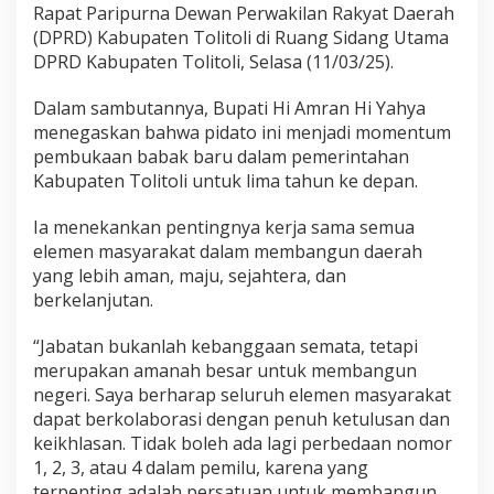
i
Rapat Paripurna Dewan Perwakilan Rakyat Daerah
k
(DPRD) Kabupaten Tolitoli di Ruang Sidang Utama
a
DPRD Kabupaten Tolitoli, Selasa (11/03/25).
n
P
i
Dalam sambutannya, Bupati Hi Amran Hi Yahya
d
menegaskan bahwa pidato ini menjadi momentum
a
pembukaan babak baru dalam pemerintahan
t
Kabupaten Tolitoli untuk lima tahun ke depan.
o
P
e
Ia menekankan pentingnya kerja sama semua
r
elemen masyarakat dalam membangun daerah
d
yang lebih aman, maju, sejahtera, dan
a
berkelanjutan.
n
a
d
“Jabatan bukanlah kebanggaan semata, tetapi
i
merupakan amanah besar untuk membangun
R
negeri. Saya berharap seluruh elemen masyarakat
a
dapat berkolaborasi dengan penuh ketulusan dan
p
a
keikhlasan. Tidak boleh ada lagi perbedaan nomor
t
1, 2, 3, atau 4 dalam pemilu, karena yang
P
terpenting adalah persatuan untuk membangun