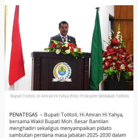
l
i
t
o
l
i
H
i
A
m
r
a
n
H
i
Y
a
h
Bupati Tolitoli, Hi Amran Hi Yahya (foto: Prokopim Setdakab Tolitoli)
y
a
S
PENATEGAS
– Bupati Tolitoli, Hi Amran Hi Yahya,
a
bersama Wakil Bupati Moh. Besar Bantilan
m
p
menghadiri sekaligus menyampaikan pidato
a
sambutan perdana masa jabatan 2025-2030 dalam