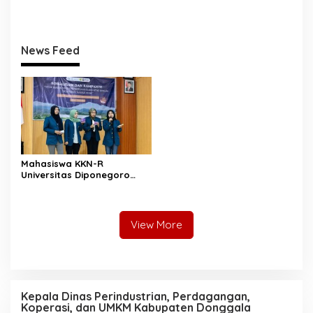
Aspirasi Warga Ulubongka:
Perkuat Tata Kelola
“Tak Boleh Ada Wilayah
Pengadaan Barang dan
yang Tertinggal”
Jasa
News Feed
Mahasiswa KKN-R
Universitas Diponegoro
Bangun Gerakan
Pencegahan Pernikahan
Dini dan Stunting di Desa
Mojo
View More
Kepala Dinas Perindustrian, Perdagangan,
Koperasi, dan UMKM Kabupaten Donggala