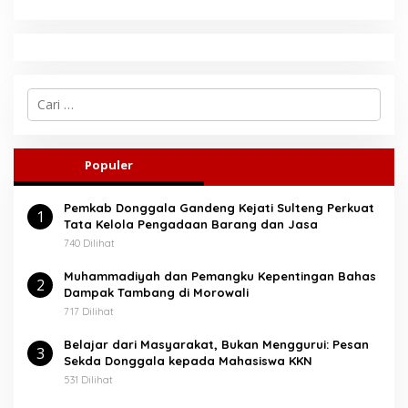
C
a
r
i
u
Populer
n
t
Pemkab Donggala Gandeng Kejati Sulteng Perkuat
u
1
Tata Kelola Pengadaan Barang dan Jasa
k
:
740 Dilihat
Muhammadiyah dan Pemangku Kepentingan Bahas
2
Dampak Tambang di Morowali
717 Dilihat
Belajar dari Masyarakat, Bukan Menggurui: Pesan
3
Sekda Donggala kepada Mahasiswa KKN
531 Dilihat