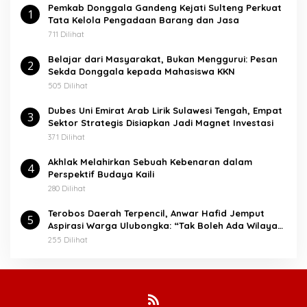
Pemkab Donggala Gandeng Kejati Sulteng Perkuat
u
1
Tata Kelola Pengadaan Barang dan Jasa
k
:
711 Dilihat
Belajar dari Masyarakat, Bukan Menggurui: Pesan
2
Sekda Donggala kepada Mahasiswa KKN
505 Dilihat
Dubes Uni Emirat Arab Lirik Sulawesi Tengah, Empat
3
Sektor Strategis Disiapkan Jadi Magnet Investasi
371 Dilihat
Akhlak Melahirkan Sebuah Kebenaran dalam
4
Perspektif Budaya Kaili
280 Dilihat
Terobos Daerah Terpencil, Anwar Hafid Jemput
5
Aspirasi Warga Ulubongka: “Tak Boleh Ada Wilayah
yang Tertinggal”
255 Dilihat