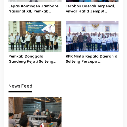
Lepas Kontingen Jambore
Terobos Daerah Terpencil,
Nasional XII, Pemkab
Anwar Hafid Jemput
Donggala Targetkan
Aspirasi Warga Ulubongka:
Pramuka Jadi Duta
“Tak Boleh Ada Wilayah
Karakter dan Kebanggaan
yang Tertinggal”
Daerah
Pemkab Donggala
KPK Minta Kepala Daerah di
Gandeng Kejati Sulteng
Sulteng Percepat
Perkuat Tata Kelola
Sertifikasi Aset, Anwar
Pengadaan Barang dan
Hafid: Kepastian Lahan
Jasa
Penentu Investasi
News Feed