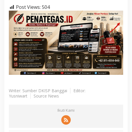
Post Views:
504
Writer: Sumber DKISP Banggai
Editor:
Yusniwart
Source News
Ikuti Kami