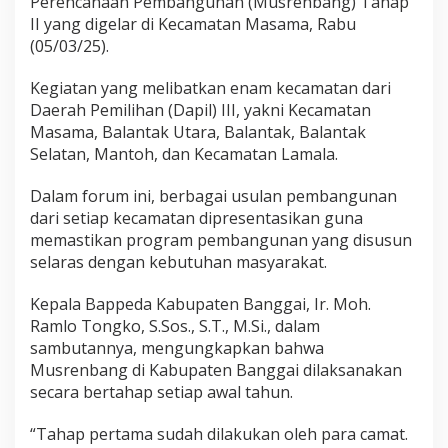
Perencanaan Pembangunan (Musrenbang) Tahap
p
I
II yang digelar di Kecamatan Masama, Rabu
I
(05/03/25).
d
i
Kegiatan yang melibatkan enam kecamatan dari
K
Daerah Pemilihan (Dapil) III, yakni Kecamatan
e
c
Masama, Balantak Utara, Balantak, Balantak
a
Selatan, Mantoh, dan Kecamatan Lamala.
m
a
Dalam forum ini, berbagai usulan pembangunan
t
dari setiap kecamatan dipresentasikan guna
a
n
memastikan program pembangunan yang disusun
selaras dengan kebutuhan masyarakat.
Kepala Bappeda Kabupaten Banggai, Ir. Moh.
Ramlo Tongko, S.Sos., S.T., M.Si., dalam
sambutannya, mengungkapkan bahwa
Musrenbang di Kabupaten Banggai dilaksanakan
secara bertahap setiap awal tahun.
“Tahap pertama sudah dilakukan oleh para camat.