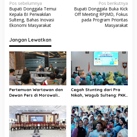
N
Pos sebelumnya
Pos berikutnya
Bupati Donggala Temui
Bupati Donggala Buka Kick
a
Kepala BI Perwakilan
Off Meeting RPJMD, Fokus
v
Sulteng, Bahas Inovasi
pada Program Prioritas
Ekonomi Masyarakat
Masyarakat
i
g
Jangan Lewatkan
a
s
i
p
o
s
Pertemuan Wartawan dan
Cegah Stunting dari Pra
Dewan Pers di Morowali
Nikah, Wagub Sulteng: PKK
Tekankan Profesionalisme
Jadi Garda Terdepan
dan Peningkatan
Selamatkan Generasi Emas
Kompetensi Jurnalis