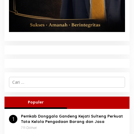
C
a
r
i
u
Populer
n
t
Pemkab Donggala Gandeng Kejati Sulteng Perkuat
u
1
Tata Kelola Pengadaan Barang dan Jasa
k
:
711 Dilihat