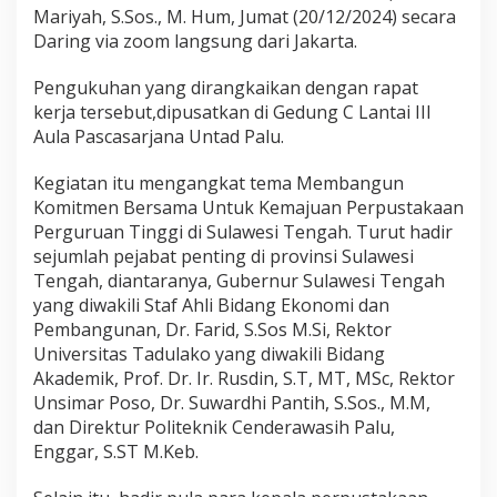
P
Mariyah, S.Sos., M. Hum, Jumat (20/12/2024) secara
e
Daring via zoom langsung dari Jakarta.
r
k
a
Pengukuhan yang dirangkaikan dengan rapat
P
kerja tersebut,dipusatkan di Gedung C Lantai III
e
Aula Pascasarjana Untad Palu.
r
p
Kegiatan itu mengangkat tema Membangun
u
s
Komitmen Bersama Untuk Kemajuan Perpustakaan
n
Perguruan Tinggi di Sulawesi Tengah. Turut hadir
a
sejumlah pejabat penting di provinsi Sulawesi
s
Tengah, diantaranya, Gubernur Sulawesi Tengah
R
I
yang diwakili Staf Ahli Bidang Ekonomi dan
N
Pembangunan, Dr. Farid, S.Sos M.Si, Rektor
o
Universitas Tadulako yang diwakili Bidang
m
Akademik, Prof. Dr. Ir. Rusdin, S.T, MT, MSc, Rektor
o
Unsimar Poso, Dr. Suwardhi Pantih, S.Sos., M.M,
r
5
dan Direktur Politeknik Cenderawasih Palu,
T
Enggar, S.ST M.Keb.
a
h