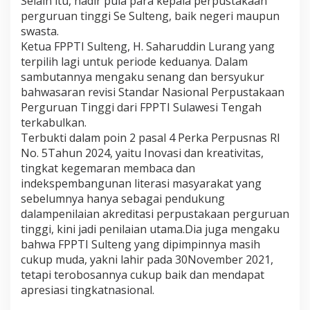
Selain itu, hadir pula para kepala perpustakaan
u
perguruan tinggi Se Sulteng, baik negeri maupun
n
2
swasta.
0
Ketua FPPTI Sulteng, H. Saharuddin Lurang yang
2
terpilih lagi untuk periode keduanya. Dalam
4
sambutannya mengaku senang dan bersyukur
bahwasaran revisi Standar Nasional Perpustakaan
Perguruan Tinggi dari FPPTI Sulawesi Tengah
terkabulkan.
Terbukti dalam poin 2 pasal 4 Perka Perpusnas RI
No. 5Tahun 2024, yaitu Inovasi dan kreativitas,
tingkat kegemaran membaca dan
indekspembangunan literasi masyarakat yang
sebelumnya hanya sebagai pendukung
dalampenilaian akreditasi perpustakaan perguruan
tinggi, kini jadi penilaian utama.Dia juga mengaku
bahwa FPPTI Sulteng yang dipimpinnya masih
cukup muda, yakni lahir pada 30November 2021,
tetapi terobosannya cukup baik dan mendapat
apresiasi tingkatnasional.