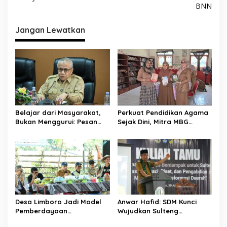
v
BNN
i
Jangan Lewatkan
g
a
s
i
p
o
Belajar dari Masyarakat,
Perkuat Pendidikan Agama
s
Bukan Menggurui: Pesan
Sejak Dini, Mitra MBG
Sekda Donggala kepada
Salurkan Bantuan ke SD di
Mahasiswa KKN
Banawa
Desa Limboro Jadi Model
Anwar Hafid: SDM Kunci
Pemberdayaan
Wujudkan Sulteng
Masyarakat, UGM dan
Nambaso, Kampus Diminta