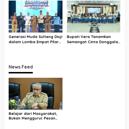
Untad Perkuat Sinergi
Jadi Motor Riset dan Solusi
dengan Pemkab Donggala
Daerah
Generasi Muda Sulteng Diuji
Bupati Vera Tanamkan
dalam Lomba Empat Pilar
Semangat Cinta Donggala
MPR RI, Wagub Reny:
kepada Anak TK Al-
Semua Peserta adalah
Khairaat
Juara
News Feed
Belajar dari Masyarakat,
Bukan Menggurui: Pesan
Sekda Donggala kepada
Mahasiswa KKN