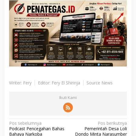
Writer: Fery
Editor: Fery El Shirinja
Source News
Ikuti Kami
N
Pos sebelumnya
Pos berikutnya
Podcast Pencegahan Bahas
Pemerintah Desa Loli
a
Bahaya Narkoba
Dondo Minta Narasumber