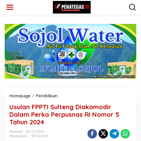
L
e
w
a
t
i
k
e
k
o
n
t
e
n
Homepage
/
Pendidikan
U
s
Usulan FPPTI Sulteng Diakomodir
u
l
Dalam Perka Perpusnas RI Nomor 5
a
Tahun 2024
n
F
Redaksi
20/12/2024
P
Pendidikan
303 Dilihat