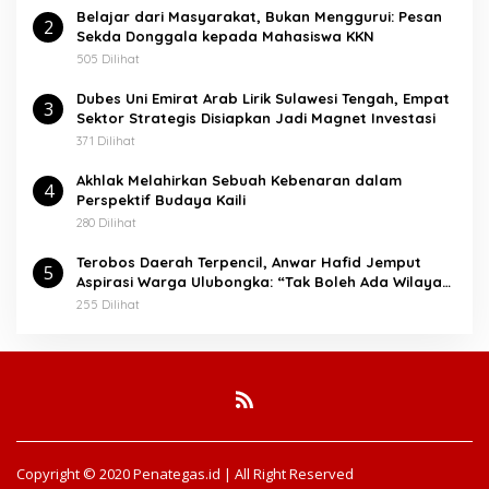
Belajar dari Masyarakat, Bukan Menggurui: Pesan
2
Sekda Donggala kepada Mahasiswa KKN
505 Dilihat
Dubes Uni Emirat Arab Lirik Sulawesi Tengah, Empat
3
Sektor Strategis Disiapkan Jadi Magnet Investasi
371 Dilihat
Akhlak Melahirkan Sebuah Kebenaran dalam
4
Perspektif Budaya Kaili
280 Dilihat
Terobos Daerah Terpencil, Anwar Hafid Jemput
5
Aspirasi Warga Ulubongka: “Tak Boleh Ada Wilayah
yang Tertinggal”
255 Dilihat
Copyright © 2020 Penategas.id | All Right Reserved