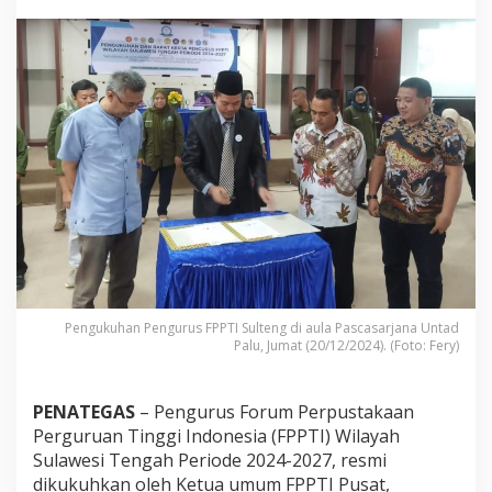
P
T
I
S
u
l
t
e
n
g
D
i
a
k
o
m
o
Pengukuhan Pengurus FPPTI Sulteng di aula Pascasarjana Untad
d
Palu, Jumat (20/12/2024). (Foto: Fery)
i
r
D
PENATEGAS
– Pengurus Forum Perpustakaan
a
Perguruan Tinggi Indonesia (FPPTI) Wilayah
l
a
Sulawesi Tengah Periode 2024-2027, resmi
m
dikukuhkan oleh Ketua umum FPPTI Pusat,