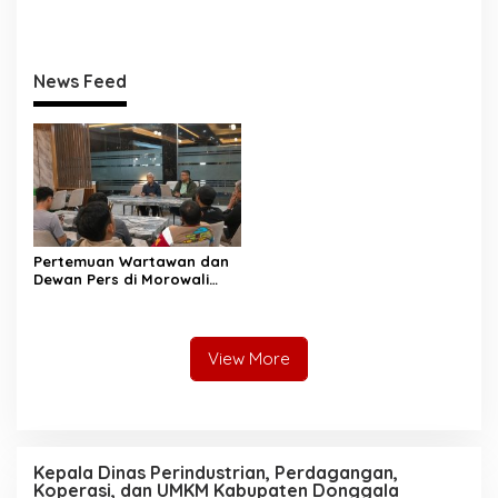
Perkuat Tata Kelola
Sertifikasi Aset, Anwar
Pengadaan Barang dan
Hafid: Kepastian Lahan
Jasa
Penentu Investasi
News Feed
Pertemuan Wartawan dan
Dewan Pers di Morowali
Tekankan Profesionalisme
dan Peningkatan
Kompetensi Jurnalis
View More
Kepala Dinas Perindustrian, Perdagangan,
Koperasi, dan UMKM Kabupaten Donggala