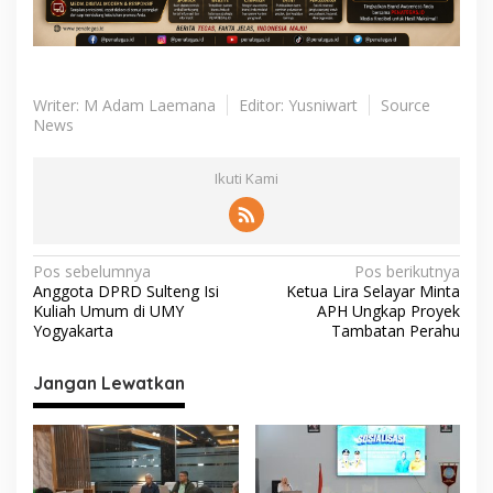
Writer: M Adam Laemana
Editor: Yusniwart
Source
News
Ikuti Kami
N
Pos sebelumnya
Pos berikutnya
Anggota DPRD Sulteng Isi
Ketua Lira Selayar Minta
a
Kuliah Umum di UMY
APH Ungkap Proyek
v
Yogyakarta
Tambatan Perahu
i
Jangan Lewatkan
g
a
s
i