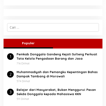
C
a
r
i
u
Populer
n
t
Pemkab Donggala Gandeng Kejati Sulteng Perkuat
u
1
Tata Kelola Pengadaan Barang dan Jasa
k
:
716 Dilihat
Muhammadiyah dan Pemangku Kepentingan Bahas
2
Dampak Tambang di Morowali
574 Dilihat
Belajar dari Masyarakat, Bukan Menggurui: Pesan
3
Sekda Donggala kepada Mahasiswa KKN
511 Dilihat