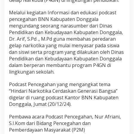
Gelap Narkoba (P4GN) di lingkungan pendidikan.
a
l
u
Melalui kegiatan Informasi dan edukasi podcast
i
pencegahan BNN Kabupaten Donggala
P
mengundang seorang narasumber dari Dinas
o
Pendidikan dan Kebudayaan Kabupaten Donggala,
d
c
Dr. Arif, S.Pd ., M.Pd guna membahas peredaran
a
gelap narkotika yang mulai menyasar pada siswa
s
dan siswi serta program yang dilakukan oleh Dinas
t
Pendidikan dan Kebudayaan Kabupaten Donggala
P
dalam berperan membantu program P4GN di
e
n
lingkungan sekolah.
c
e
Podcast Pencegahan yang mengangkat tema
g
“Hindari Narkotika Cerdaskan Generasi Bangsa”
a
digelar di ruang podcast Kantor BNN Kabupaten
h
a
Donggala, Jumat (20/12/24).
n
Pembawa acara Podcast Pencegahan, Nur Afriani,
S.I.Kom dari Bidang Pencegahan dan
Pemberdayaan Masyarakat (P2M)