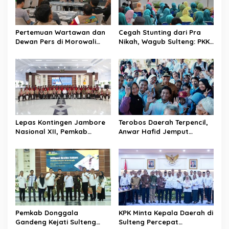
p
o
Pertemuan Wartawan dan
Cegah Stunting dari Pra
s
Dewan Pers di Morowali
Nikah, Wagub Sulteng: PKK
Tekankan Profesionalisme
Jadi Garda Terdepan
dan Peningkatan
Selamatkan Generasi Emas
Kompetensi Jurnalis
Lepas Kontingen Jambore
Terobos Daerah Terpencil,
Nasional XII, Pemkab
Anwar Hafid Jemput
Donggala Targetkan
Aspirasi Warga Ulubongka:
Pramuka Jadi Duta
“Tak Boleh Ada Wilayah
Karakter dan Kebanggaan
yang Tertinggal”
Daerah
Pemkab Donggala
KPK Minta Kepala Daerah di
Gandeng Kejati Sulteng
Sulteng Percepat