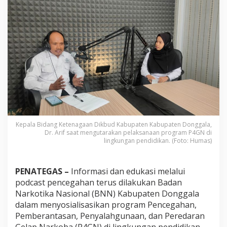
i
d
a
n
E
d
u
k
a
s
i
P
4
G
Kepala Bidang Ketenagaan Dikbud Kabupaten Kabupaten Donggala,
N
Dr. Arif saat mengutarakan pelaksanaan program P4GN di
D
lingkungan pendidikan. (Foto: Humas)
i
g
e
PENATEGAS –
Informasi dan edukasi melalui
l
podcast pencegahan terus dilakukan Badan
a
r
Narkotika Nasional (BNN) Kabupaten Donggala
M
dalam menyosialisasikan program Pencegahan,
e
Pemberantasan, Penyalahgunaan, dan Peredaran
l