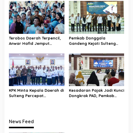
Selamatkan Generasi Emas
Pramuka Jadi Duta
Karakter dan Kebanggaan
Daerah
Terobos Daerah Terpencil,
Pemkab Donggala
Anwar Hafid Jemput
Gandeng Kejati Sulteng
Aspirasi Warga Ulubongka:
Perkuat Tata Kelola
“Tak Boleh Ada Wilayah
Pengadaan Barang dan
yang Tertinggal”
Jasa
KPK Minta Kepala Daerah di
Kesadaran Pajak Jadi Kunci
Sulteng Percepat
Dongkrak PAD, Pemkab
Sertifikasi Aset, Anwar
Donggala Perkuat Edukasi
Hafid: Kepastian Lahan
Wajib Pajak
Penentu Investasi
News Feed