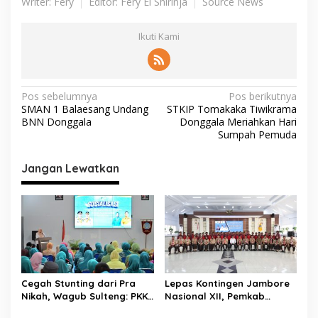
Writer: Fery
Editor: Fery El Shirinja
Source News
Ikuti Kami
N
Pos sebelumnya
Pos berikutnya
SMAN 1 Balaesang Undang
STKIP Tomakaka Tiwikrama
a
BNN Donggala
Donggala Meriahkan Hari
v
Sumpah Pemuda
i
Jangan Lewatkan
g
a
s
i
p
o
Cegah Stunting dari Pra
Lepas Kontingen Jambore
s
Nikah, Wagub Sulteng: PKK
Nasional XII, Pemkab
Jadi Garda Terdepan
Donggala Targetkan