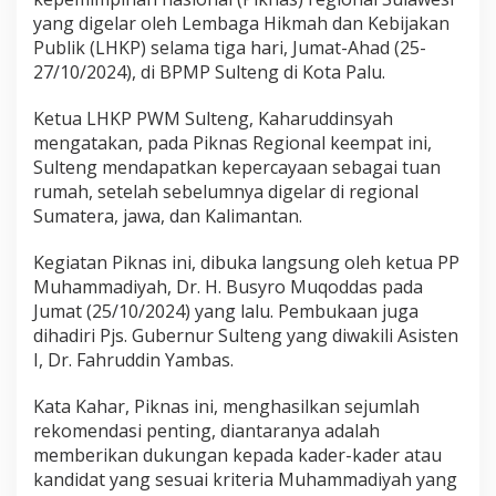
m
yang digelar oleh Lembaga Hikmah dan Kebijakan
a
d
Publik (LHKP) selama tiga hari, Jumat-Ahad (25-
i
27/10/2024), di BPMP Sulteng di Kota Palu.
y
a
Ketua LHKP PWM Sulteng, Kaharuddinsyah
h
mengatakan, pada Piknas Regional keempat ini,
B
e
Sulteng mendapatkan kepercayaan sebagai tuan
r
rumah, setelah sebelumnya digelar di regional
k
Sumatera, jawa, dan Kalimantan.
o
m
Kegiatan Piknas ini, dibuka langsung oleh ketua PP
p
e
Muhammadiyah, Dr. H. Busyro Muqoddas pada
t
Jumat (25/10/2024) yang lalu. Pembukaan juga
i
dihadiri Pjs. Gubernur Sulteng yang diwakili Asisten
s
I, Dr. Fahruddin Yambas.
i
d
i
Kata Kahar, Piknas ini, menghasilkan sejumlah
P
rekomendasi penting, diantaranya adalah
i
memberikan dukungan kepada kader-kader atau
l
kandidat yang sesuai kriteria Muhammadiyah yang
k