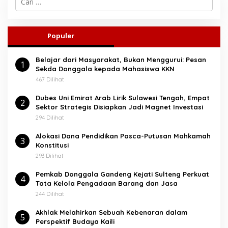
a
r
i
u
Populer
n
t
Belajar dari Masyarakat, Bukan Menggurui: Pesan
u
1
Sekda Donggala kepada Mahasiswa KKN
k
:
467 Dilihat
Dubes Uni Emirat Arab Lirik Sulawesi Tengah, Empat
2
Sektor Strategis Disiapkan Jadi Magnet Investasi
294 Dilihat
Alokasi Dana Pendidikan Pasca-Putusan Mahkamah
3
Konstitusi
293 Dilihat
Pemkab Donggala Gandeng Kejati Sulteng Perkuat
4
Tata Kelola Pengadaan Barang dan Jasa
244 Dilihat
Akhlak Melahirkan Sebuah Kebenaran dalam
5
Perspektif Budaya Kaili