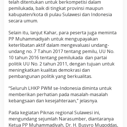
a
telah ditentukan untuk berkompetisi dalam
d
pemilukada, baik di tingkat provinsi maupun
a
kabupaten/kota di pulau Sulawesi dan Indonesia
secara umum.
Selain itu, lanjut Kahar, para peserta juga meminta
PP Muhammadiyah untuk mengupayakan
keterlibatan aktif dalam mengevaluasi undang-
undang no. 7 Tahun 2017 tentang pemilu, UU No.
10 tahun 2016 tentang pemilukada dan partai
politik UU No. 2 tahun 2011, dengan tujuan untuk
meningkatkan kualitas demokrasi dan
pembangunan politik yang berkualitas.
“Seluruh LHKP PWM se-Indonesia diminta untuk
memberikan perhatian pada masalah-masalah
kebangsaan dan kesejahteraan,” jelasnya.
Pada kegiatan Piknas regional Sulawesi ini,
mengundang sejumlah Narasumber, diantaranya
Ketua PP Muhammadiyah, Dr. H. Busyro Muqoddas,