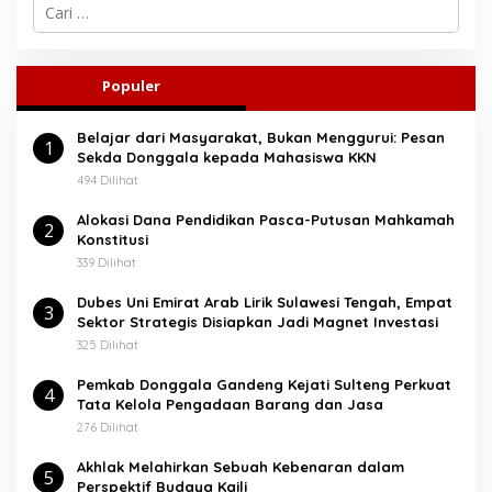
C
a
r
i
u
Populer
n
t
Belajar dari Masyarakat, Bukan Menggurui: Pesan
u
1
Sekda Donggala kepada Mahasiswa KKN
k
:
494 Dilihat
Alokasi Dana Pendidikan Pasca-Putusan Mahkamah
2
Konstitusi
339 Dilihat
Dubes Uni Emirat Arab Lirik Sulawesi Tengah, Empat
3
Sektor Strategis Disiapkan Jadi Magnet Investasi
325 Dilihat
Pemkab Donggala Gandeng Kejati Sulteng Perkuat
4
Tata Kelola Pengadaan Barang dan Jasa
276 Dilihat
Akhlak Melahirkan Sebuah Kebenaran dalam
5
Perspektif Budaya Kaili