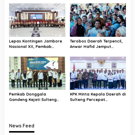
dan Peningkatan
Selamatkan Generasi Emas
Kompetensi Jurnalis
Lepas Kontingen Jambore
Terobos Daerah Terpencil,
Nasional XII, Pemkab
Anwar Hafid Jemput
Donggala Targetkan
Aspirasi Warga Ulubongka:
Pramuka Jadi Duta
“Tak Boleh Ada Wilayah
Karakter dan Kebanggaan
yang Tertinggal”
Daerah
Pemkab Donggala
KPK Minta Kepala Daerah di
Gandeng Kejati Sulteng
Sulteng Percepat
Perkuat Tata Kelola
Sertifikasi Aset, Anwar
Pengadaan Barang dan
Hafid: Kepastian Lahan
Jasa
Penentu Investasi
News Feed