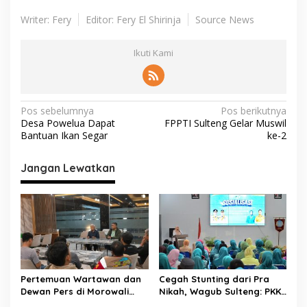
Writer: Fery
Editor: Fery El Shirinja
Source News
Ikuti Kami
N
Pos sebelumnya
Pos berikutnya
Desa Powelua Dapat
FPPTI Sulteng Gelar Muswil
a
Bantuan Ikan Segar
ke-2
v
i
Jangan Lewatkan
g
a
s
i
p
Pertemuan Wartawan dan
Cegah Stunting dari Pra
o
Dewan Pers di Morowali
Nikah, Wagub Sulteng: PKK
s
Tekankan Profesionalisme
Jadi Garda Terdepan