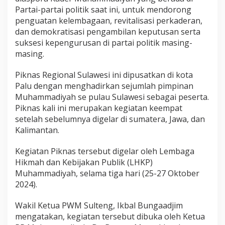
m
Partai-partai politik saat ini, untuk mendorong
m
a
penguatan kelembagaan, revitalisasi perkaderan,
d
dan demokratisasi pengambilan keputusan serta
i
suksesi kepengurusan di partai politik masing-
y
masing.
a
h
Piknas Regional Sulawesi ini dipusatkan di kota
Palu dengan menghadirkan sejumlah pimpinan
Muhammadiyah se pulau Sulawesi sebagai peserta.
Piknas kali ini merupakan kegiatan keempat
setelah sebelumnya digelar di sumatera, Jawa, dan
Kalimantan.
Kegiatan Piknas tersebut digelar oleh Lembaga
Hikmah dan Kebijakan Publik (LHKP)
Muhammadiyah, selama tiga hari (25-27 Oktober
2024).
Wakil Ketua PWM Sulteng, Ikbal Bungaadjim
mengatakan, kegiatan tersebut dibuka oleh Ketua