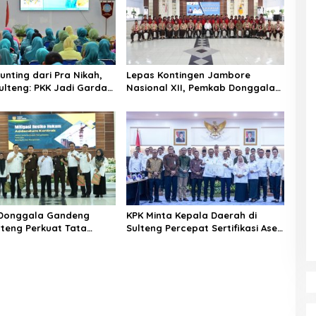
unting dari Pra Nikah,
Lepas Kontingen Jambore
lteng: PKK Jadi Garda
Nasional XII, Pemkab Donggala
 Selamatkan Generasi
Targetkan Pramuka Jadi Duta
Karakter dan Kebanggaan
Daerah
Donggala Gandeng
KPK Minta Kepala Daerah di
ulteng Perkuat Tata
Sulteng Percepat Sertifikasi Aset,
Pengadaan Barang dan
Anwar Hafid: Kepastian Lahan
Penentu Investasi