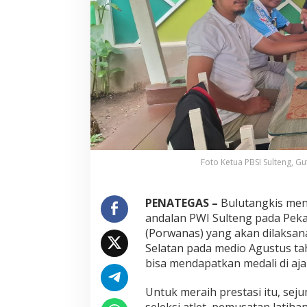
u
l
u
t
a
n
g
k
i
s
P
W
I
Foto Ketua PBSI Sulteng, G
S
u
l
t
PENATEGAS –
Bulutangkis menj
e
andalan PWI Sulteng pada Pek
n
(Porwanas) yang akan dilaksan
g
Selatan pada medio Agustus tah
bisa mendapatkan medali di aj
Untuk meraih prestasi itu, seju
seleksi atlet, pemusatan latiha