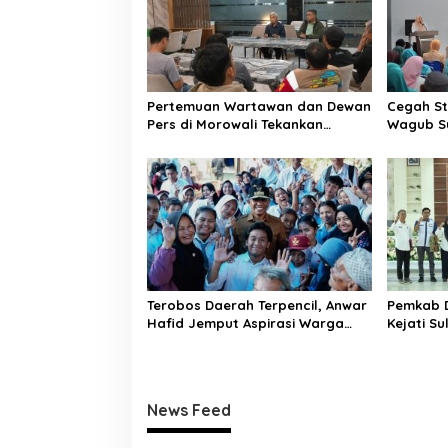
s
i
p
o
Pertemuan Wartawan dan Dewan
Cegah St
s
Pers di Morowali Tekankan
Wagub Su
Profesionalisme dan Peningkatan
Terdepan
Kompetensi Jurnalis
Emas
Terobos Daerah Terpencil, Anwar
Pemkab 
Hafid Jemput Aspirasi Warga
Kejati S
Ulubongka: “Tak Boleh Ada
Kelola 
Wilayah yang Tertinggal”
Jasa
News Feed