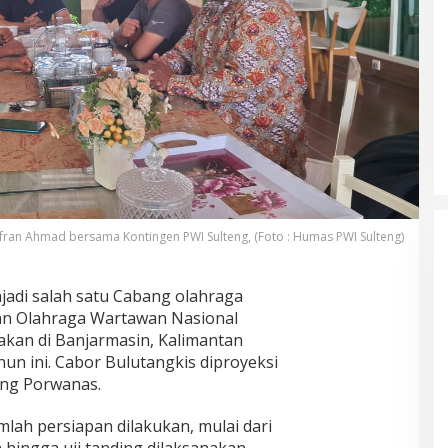
ufran Ahmad bersama Kontingen PWI Sulteng, (Foto : Humas PWI Sulteng)
adi salah satu Cabang olahraga
an Olahraga Wartawan Nasional
akan di Banjarmasin, Kalimantan
un ini. Cabor Bulutangkis diproyeksi
ang Porwanas.
mlah persiapan dilakukan, mulai dari
n hingga uji tanding dilaksanakan