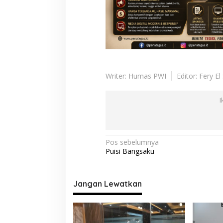
Writer: Humas PWI
Editor: Fery El 
I
N
Pos sebelumnya
Puisi Bangsaku
a
v
i
Jangan Lewatkan
g
a