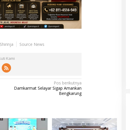
Shirinja
Source News
kuti Kami
Pos berikutnya
Damkarmat Selayar Sigap Amankan
Bengkarung