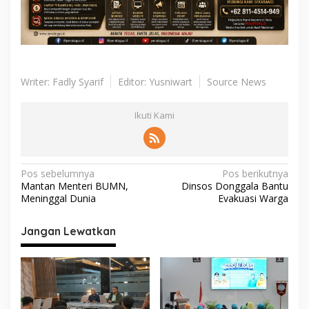
Writer: Fadly Syarif
Editor: Yusniwart
Source News
Ikuti Kami
N
Pos sebelumnya
Pos berikutnya
Mantan Menteri BUMN,
Dinsos Donggala Bantu
a
Meninggal Dunia
Evakuasi Warga
v
i
Jangan Lewatkan
g
a
s