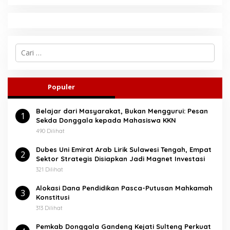
C
a
r
i
u
Populer
n
t
Belajar dari Masyarakat, Bukan Menggurui: Pesan
u
1
Sekda Donggala kepada Mahasiswa KKN
k
:
490 Dilihat
Dubes Uni Emirat Arab Lirik Sulawesi Tengah, Empat
2
Sektor Strategis Disiapkan Jadi Magnet Investasi
321 Dilihat
Alokasi Dana Pendidikan Pasca-Putusan Mahkamah
3
Konstitusi
313 Dilihat
Pemkab Donggala Gandeng Kejati Sulteng Perkuat