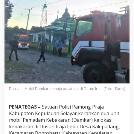
K
e
r
a
h
k
a
n
2
D
a
m
k
a
r
k
e
Dua Unit Mobil Damkar menuju pusat api di Durun Iraja (Foto : Fadly)
D
u
s
PENATEGAS –
Satuan Polisi Pamong Praja
u
Kabupaten Kepulauan Selayar kerahkan dua unit
n
I
mobil Pemadam Kebakaran (Damkar) kelokasi
r
kebakaran di Dusun Iraja Lebo Desa Kalepadang,
a
Kecamatan Bontoharu, Kabupaten Kepulauan