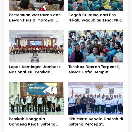
i
p
Pertemuan Wartawan dan
Cegah Stunting dari Pra
o
Dewan Pers di Morowali
Nikah, Wagub Sulteng: PKK
s
Tekankan Profesionalisme
Jadi Garda Terdepan
dan Peningkatan
Selamatkan Generasi Emas
Kompetensi Jurnalis
Lepas Kontingen Jambore
Terobos Daerah Terpencil,
Nasional XII, Pemkab
Anwar Hafid Jemput
Donggala Targetkan
Aspirasi Warga Ulubongka:
Pramuka Jadi Duta
“Tak Boleh Ada Wilayah
Karakter dan Kebanggaan
yang Tertinggal”
Daerah
Pemkab Donggala
KPK Minta Kepala Daerah di
Gandeng Kejati Sulteng
Sulteng Percepat
Perkuat Tata Kelola
Sertifikasi Aset, Anwar