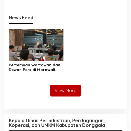
Pengadaan Barang dan
Hafid: Kepastian Lahan
Jasa
Penentu Investasi
News Feed
Pertemuan Wartawan dan
Dewan Pers di Morowali
Tekankan Profesionalisme
dan Peningkatan
Kompetensi Jurnalis
View More
Kepala Dinas Perindustrian, Perdagangan,
Koperasi, dan UMKM Kabupaten Donggala