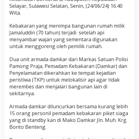
j
Selayar, Sulawesi Selatan, Senin, (24/06/24) 16.40
a
L
Wita.
e
b
Kebakaran yang menimpa bangunan rumah milik
o
Jamaluddin (70 tahun) terjadi setelah api
menyambar wajan yang sementara digunakan
untuk menggoreng oleh pemilik rumah.
Dua unit armada damkar dari Markas Satuan Polisi
Pamong Praja, Pemadam Kebakaran (Damkar) dan
Penyelamatan dikerahkan ke tempat kejadian
peristiwa (TKP) untuk melokalisir api agar tidak
merembes dan menjalari bangunan lain di
sekitarnya.
Armada damkar diluncurkan bersama kurang lebih
15 orang personil pemadam kebakaran piket siaga
yang di standby kan di Mako Damkar Jln. Muh. Krg.
Bonto Benteng.