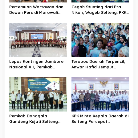
s
Pertemuan Wartawan dan
Cegah Stunting dari Pra
Dewan Pers di Morowali
Nikah, Wagub Sulteng: PKK
Tekankan Profesionalisme
Jadi Garda Terdepan
dan Peningkatan
Selamatkan Generasi Emas
Kompetensi Jurnalis
Lepas Kontingen Jambore
Terobos Daerah Terpencil,
Nasional XII, Pemkab
Anwar Hafid Jemput
Donggala Targetkan
Aspirasi Warga Ulubongka:
Pramuka Jadi Duta
“Tak Boleh Ada Wilayah
Karakter dan Kebanggaan
yang Tertinggal”
Daerah
Pemkab Donggala
KPK Minta Kepala Daerah di
Gandeng Kejati Sulteng
Sulteng Percepat
Perkuat Tata Kelola
Sertifikasi Aset, Anwar
Pengadaan Barang dan
Hafid: Kepastian Lahan
Jasa
Penentu Investasi