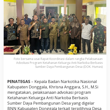
N
D
o
n
g
g
a
l
a
R
a
k
o
r
Foto bersama usai Rapat Koordinasi dalam rangka Pelaksanaan
D
Advokasi Program Ketahanan Keluarga Anti Narkoba Berbasis
e
Sumber Daya Pembangunan Desa (DOK. Humas)
s
a
B
PENATEGAS
– Kepala Badan Narkotika Nasional
e
Kabupaten Donggala, Khrisna Anggara, S.H., M.Si
r
mengatakan, pelaksanaan advokasi program
s
Ketahanan Keluarga Anti Narkoba Berbasis
i
n
Sumber Daya Pembangunan Desa yang digelar
a
BNN Kabupaten Donggala terkait terpilihnya Desa