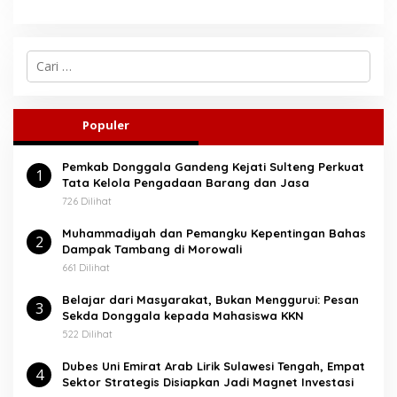
C
a
r
i
u
Populer
n
t
Pemkab Donggala Gandeng Kejati Sulteng Perkuat
u
1
Tata Kelola Pengadaan Barang dan Jasa
k
:
726 Dilihat
Muhammadiyah dan Pemangku Kepentingan Bahas
2
Dampak Tambang di Morowali
661 Dilihat
Belajar dari Masyarakat, Bukan Menggurui: Pesan
3
Sekda Donggala kepada Mahasiswa KKN
522 Dilihat
Dubes Uni Emirat Arab Lirik Sulawesi Tengah, Empat
4
Sektor Strategis Disiapkan Jadi Magnet Investasi