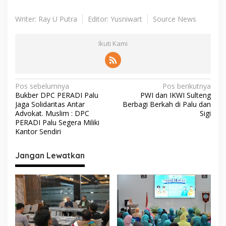
Writer: Ray U Putra
Editor: Yusniwart
Source News
Ikuti Kami
N
Pos sebelumnya
Pos berikutnya
Bukber DPC PERADI Palu
PWI dan IKWI Sulteng
a
Jaga Solidaritas Antar
Berbagi Berkah di Palu dan
v
Advokat. Muslim : DPC
Sigi
PERADI Palu Segera Miliki
i
Kantor Sendiri
g
Jangan Lewatkan
a
s
i
p
o