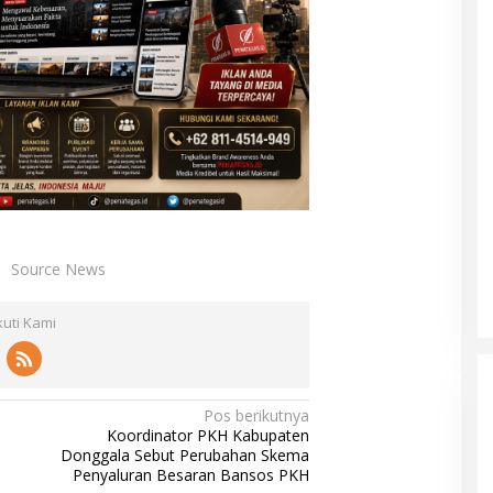
Source News
kuti Kami
Pos berikutnya
Koordinator PKH Kabupaten
Donggala Sebut Perubahan Skema
Penyaluran Besaran Bansos PKH