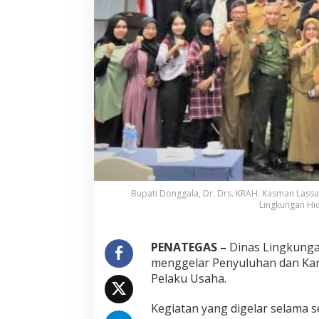
s
a
h
a
T
a
m
b
a
n
g
L
a
k
s
Bupati Donggala, Dr. Drs. KRAH. Kasman Lassa
a
Lingkungan Hid
n
a
M
PENATEGAS –
Dinas Lingkunga
e
n
menggelar Penyuluhan dan Ka
a
Pelaku Usaha.
r
i
Kegiatan yang digelar selama s
k