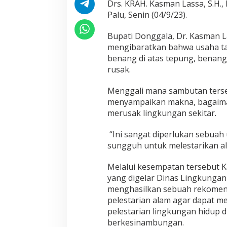
Drs. KRAH. Kasman Lassa, S.H., M
B
e
Palu, Senin (04/9/23).
n
a
Bupati Donggala, Dr. Kasman 
n
mengibaratkan bahwa usaha ta
g
benang di atas tepung, benang
d
i
rusak.
A
t
Menggali mana sambutan terse
a
menyampaikan makna, bagaima
s
merusak lingkungan sekitar.
T
e
p
“Ini sangat diperlukan sebuah
u
sungguh untuk melestarikan a
n
g
Melalui kesempatan tersebut 
yang digelar Dinas Lingkunga
menghasilkan sebuah rekomend
pelestarian alam agar dapat 
pelestarian lingkungan hidup 
berkesinambungan.