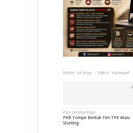
Writer: Lili Arya
Editor: Yusniwart
I
N
Pos sebelumnya
PKB Tompe Bentuk Tim TPK Atasi
a
Stunting
v