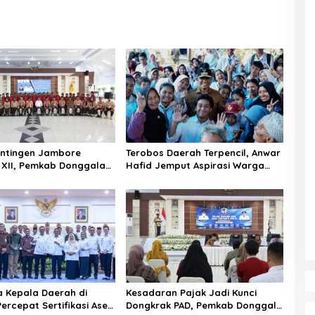
ontingen Jambore
Terobos Daerah Terpencil, Anwar
 XII, Pemkab Donggala
Hafid Jemput Aspirasi Warga
n Pramuka Jadi Duta
Ulubongka: “Tak Boleh Ada
r dan Kebanggaan
Wilayah yang Tertinggal”
a Kepala Daerah di
Kesadaran Pajak Jadi Kunci
ercepat Sertifikasi Aset,
Dongkrak PAD, Pemkab Donggala