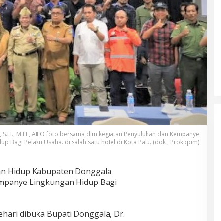
, S.H., M.H., AIFO foto bersama dlm kegiatan Penyuluhan dan Kempanye
up Bagi Pelaku Usaha. di salah satu hotel di Kota Palu. (dok ; Prokopim)
n Hidup Kabupaten Donggala
mpanye Lingkungan Hidup Bagi
ehari dibuka Bupati Donggala, Dr.