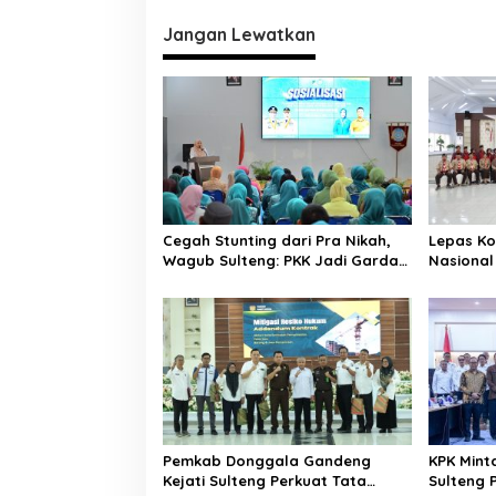
i
Jangan Lewatkan
g
a
s
i
p
o
s
Cegah Stunting dari Pra Nikah,
Lepas K
Wagub Sulteng: PKK Jadi Garda
Nasional
Terdepan Selamatkan Generasi
Targetka
Emas
Karakte
Daerah
Pemkab Donggala Gandeng
KPK Mint
Kejati Sulteng Perkuat Tata
Sulteng P