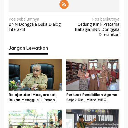
N
Pos sebelumnya
Pos berikutnya
BNN Donggala Buka Dialog
Gedung Klinik Pratama
a
Interaktif
Bahagia BNN Donggala
v
Diresmikan
i
Jangan Lewatkan
g
a
s
i
p
o
Belajar dari Masyarakat,
Perkuat Pendidikan Agama
s
Bukan Menggurui: Pesan
Sejak Dini, Mitra MBG
Sekda Donggala kepada
Salurkan Bantuan ke SD di
Mahasiswa KKN
Banawa