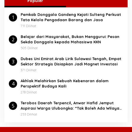
Populer
n
t
Pemkab Donggala Gandeng Kejati Sulteng Perkuat
u
1
Tata Kelola Pengadaan Barang dan Jasa
k
:
711 Dilihat
Belajar dari Masyarakat, Bukan Menggurui: Pesan
2
Sekda Donggala kepada Mahasiswa KKN
505 Dilihat
Dubes Uni Emirat Arab Lirik Sulawesi Tengah, Empat
3
Sektor Strategis Disiapkan Jadi Magnet Investasi
371 Dilihat
Akhlak Melahirkan Sebuah Kebenaran dalam
4
Perspektif Budaya Kaili
278 Dilihat
Terobos Daerah Terpencil, Anwar Hafid Jemput
5
Aspirasi Warga Ulubongka: “Tak Boleh Ada Wilayah
yang Tertinggal”
253 Dilihat