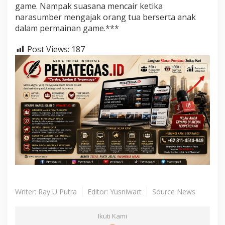
game. Nampak suasana mencair ketika
narasumber mengajak orang tua berserta anak
dalam permainan game.***
Post Views:
187
Writer: Ray U Putra
Editor: Yusniwart
Source News
Ikuti Kami