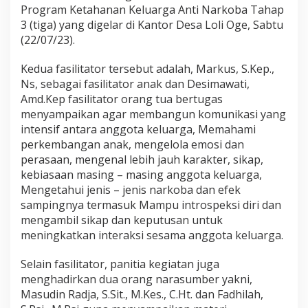
n
Program Ketahanan Keluarga Anti Narkoba Tahap
K
3 (tiga) yang digelar di Kantor Desa Loli Oge, Sabtu
e
l
(22/07/23).
u
a
Kedua fasilitator tersebut adalah, Markus, S.Kep.,
r
Ns, sebagai fasilitator anak dan Desimawati,
g
Amd.Kep fasilitator orang tua bertugas
a
menyampaikan agar membangun komunikasi yang
intensif antara anggota keluarga, Memahami
perkembangan anak, mengelola emosi dan
perasaan, mengenal lebih jauh karakter, sikap,
kebiasaan masing – masing anggota keluarga,
Mengetahui jenis – jenis narkoba dan efek
sampingnya termasuk Mampu introspeksi diri dan
mengambil sikap dan keputusan untuk
meningkatkan interaksi sesama anggota keluarga.
Selain fasilitator, panitia kegiatan juga
menghadirkan dua orang narasumber yakni,
Masudin Radja, S.Sit., M.Kes., C.Ht. dan Fadhilah,