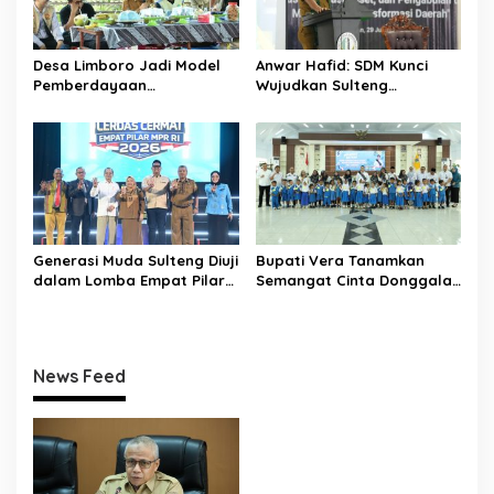
Desa Limboro Jadi Model
Anwar Hafid: SDM Kunci
Pemberdayaan
Wujudkan Sulteng
Masyarakat, UGM dan
Nambaso, Kampus Diminta
Untad Perkuat Sinergi
Jadi Motor Riset dan Solusi
dengan Pemkab Donggala
Daerah
Generasi Muda Sulteng Diuji
Bupati Vera Tanamkan
dalam Lomba Empat Pilar
Semangat Cinta Donggala
MPR RI, Wagub Reny:
kepada Anak TK Al-
Semua Peserta adalah
Khairaat
Juara
News Feed