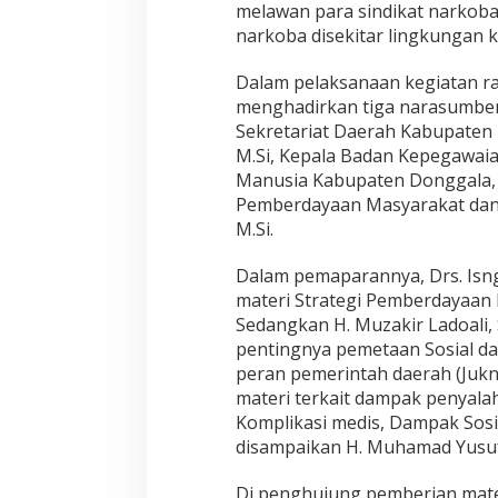
melawan para sindikat narkoba
narkoba disekitar lingkungan k
Dalam pelaksanaan kegiatan r
menghadirkan tiga narasumber 
Sekretariat Daerah Kabupaten 
M.Si, Kepala Badan Kepegawa
Manusia Kabupaten Donggala, D
Pemberdayaan Masyarakat dan D
M.Si.
Dalam pemaparannya, Drs. Isng
materi Strategi Pemberdayaan
Sedangkan H. Muzakir Ladoali,
pentingnya pemetaan Sosial d
peran pemerintah daerah (Jukn
materi terkait dampak penyala
Komplikasi medis, Dampak Sos
disampaikan H. Muhamad Yusuf, 
Di penghujung pemberian mate