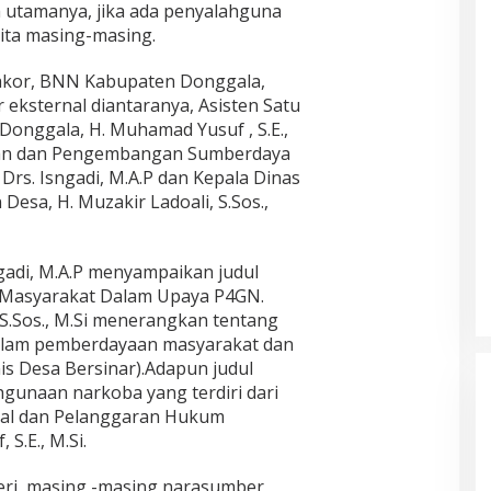
 utamanya, jika ada penyalahguna
ita masing-masing.
akor, BNN Kabupaten Donggala,
eksternal diantaranya, Asisten Satu
Donggala, H. Muhamad Yusuf , S.E.,
ian dan Pengembangan Sumberdaya
rs. Isngadi, M.A.P dan Kepala Dinas
esa, H. Muzakir Ladoali, S.Sos.,
adi, M.A.P menyampaikan judul
 Masyarakat Dalam Upaya P4GN.
 S.Sos., M.Si menerangkan tentang
alam pemberdayaan masyarakat dan
is Desa Bersinar).Adapun judul
hgunaan narkoba yang terdiri dari
ial dan Pelanggaran Hukum
S.E., M.Si.
ri, masing -masing narasumber