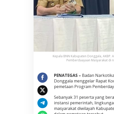
r
P
e
m
e
t
a
a
n
P
r
o
g
Kepala BNN Kabupaten Donggala, AKBP. 
Pemberdaayaan Masyarakat di ruan
r
a
m
P
PENATEGAS –
Badan Narkotika
e
Donggala menggelar Rapat Koo
m
pemetaan Program Pemberday
b
e
Sebanyak 31 peserta yang bera
r
d
instansi pemerintah, lingkunga
a
masyarakat diwilayah Kabupat
y