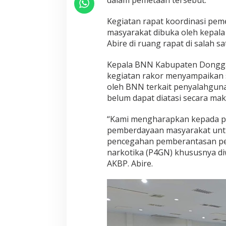
dalam pemetaan tersebut.
a
a
Kegiatan rapat koordinasi pe
n
M
masyarakat dibuka oleh kepal
a
Abire di ruang rapat di salah sa
s
y
Kepala BNN Kabupaten Dongga
a
kegiatan rakor menyampaikan 
r
a
oleh BNN terkait penyalahgun
k
belum dapat diatasi secara mak
a
t
“Kami mengharapkan kepada pa
pemberdayaan masyarakat untu
pencegahan pemberantasan pe
narkotika (P4GN) khususnya di
AKBP. Abire.