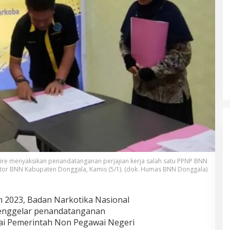
re menyaksikan penandatanganan perjajian kerja salah satu PPNP BNN
ntor BNN Kabupaten Donggala, Kamis (5/1). (dok. Humas BNN Donggala)
 2023, Badan Narkotika Nasional
enggelar penandatanganan
wai Pemerintah Non Pegawai Negeri