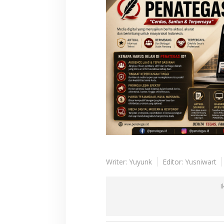
Writer: Yuyunk
Editor: Yusniwart
I