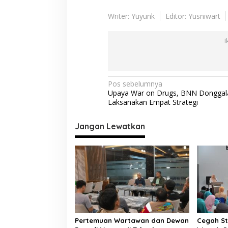
Writer: Yuyunk
Editor: Yusniwart
I
N
Pos sebelumnya
Upaya War on Drugs, BNN Donggal
a
Laksanakan Empat Strategi
v
i
Jangan Lewatkan
g
a
s
i
p
o
Pertemuan Wartawan dan Dewan
Cegah St