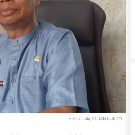
H. Kasmudin, S.S., M.M (dok. PT)