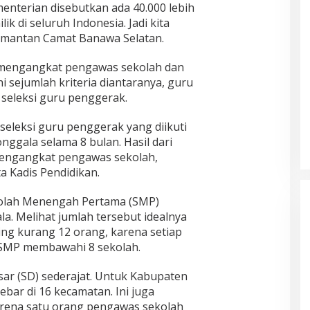
nterian disebutkan ada 40.000 lebih
k di seluruh Indonesia. Jadi kita
p mantan Camat Banawa Selatan.
 mengangkat pengawas sekolah dan
 sejumlah kriteria diantaranya, guru
s seleksi guru penggerak.
seleksi guru penggerak yang diikuti
ggala selama 8 bulan. Hasil dari
mengangkat pengawas sekolah,
ta Kadis Pendidikan.
olah Menengah Pertama (SMP)
a. Melihat jumlah tersebut idealnya
ing kurang 12 orang, karena setiap
 SMP membawahi 8 sekolah.
ar (SD) sederajat. Untuk Kabupaten
bar di 16 kecamatan. Ini juga
arena satu orang pengawas sekolah