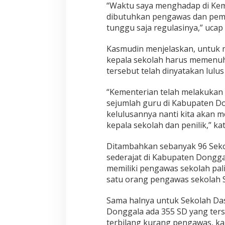
“Waktu saya menghadap di Keme
dibutuhkan pengawas dan pemili
tunggu saja regulasinya,” uca
Kasmudin menjelaskan, untuk
kepala sekolah harus memenuhi
tersebut telah dinyatakan lulu
“Kementerian telah melakukan 
sejumlah guru di Kabupaten Don
kelulusannya nanti kita akan 
kepala sekolah dan penilik,” ka
Ditambahkan sebanyak 96 Sek
sederajat di Kabupaten Donggal
memiliki pengawas sekolah pal
satu orang pengawas sekolah
Sama halnya untuk Sekolah Das
Donggala ada 355 SD yang terse
terbilang kurang pengawas, k