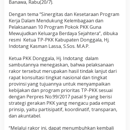
P
Banawa, Rabu(20/7).
e
r
Dengan tema “Sinergitas dan Kesetaraan Program
k
Kerja Dalam Mendukung Kelembagaan dan
u
Pelaksanaan 10 Program Pokok PKK Guna
a
t
Mewujudkan Keluarga Berdaya Sejahtera”, dibuka
1
resmi Ketua TP-PKK Kabupaten Donggala, Hj.
0
Indotang Kasman Lassa, S.Sos. M.A.P.
P
r
Ketua PKK Donggala, Hj. Indotang dalam
o
g
sambutannya menegaskan, bahwa pelaksanaan
r
rakor tersebut merupakan hasil tindak lanjut dari
a
rapat konsultasi tingkat nasional dan tingkat
m
provinsi yang tujuannya untuk menyampaikan
K
e
kebijakan dan program prioritas TP-PKK sesuai
r
dengan Perpres No.99/2017 pasal 9 yang berisi
j
strategi gerakan PKK yang mengacu pada empat
a
prinsip, yaitu partisipatif, koordinatif, transparan,
dan akuntabel.
“Melalui rakor ini, dapat menumbuhkan kembali