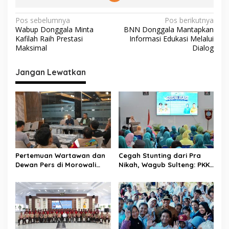
N
Pos sebelumnya
Pos berikutnya
Wabup Donggala Minta
BNN Donggala Mantapkan
a
Kafilah Raih Prestasi
Informasi Edukasi Melalui
v
Maksimal
Dialog
i
Jangan Lewatkan
g
a
s
i
p
o
Pertemuan Wartawan dan
Cegah Stunting dari Pra
s
Dewan Pers di Morowali
Nikah, Wagub Sulteng: PKK
Tekankan Profesionalisme
Jadi Garda Terdepan
dan Peningkatan
Selamatkan Generasi Emas
Kompetensi Jurnalis