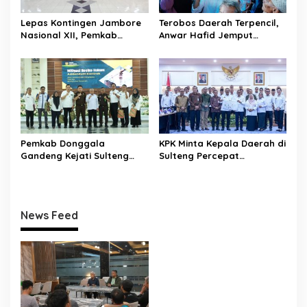
Lepas Kontingen Jambore
Terobos Daerah Terpencil,
Nasional XII, Pemkab
Anwar Hafid Jemput
Donggala Targetkan
Aspirasi Warga Ulubongka:
Pramuka Jadi Duta
“Tak Boleh Ada Wilayah
Karakter dan Kebanggaan
yang Tertinggal”
Daerah
Pemkab Donggala
KPK Minta Kepala Daerah di
Gandeng Kejati Sulteng
Sulteng Percepat
Perkuat Tata Kelola
Sertifikasi Aset, Anwar
Pengadaan Barang dan
Hafid: Kepastian Lahan
Jasa
Penentu Investasi
News Feed