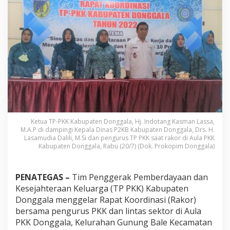
b
u
p
a
t
e
n
D
o
n
g
g
a
l
Ketua TP-PKK Kabupaten Donggala, Hj. Indotang Kasman Lassa,
a
M.A.P di dampingi Kepala Dinas P2KB Kabupaten Donggala, Drs. H.
Lasamudia Dalili, M.Si dan pengurus TP PKK saat rakor di Aula PKK
G
Kabupaten Donggala, Rabu (20/7) (Dok. Prokopim Donggala)
e
l
a
r
PENATEGAS –
Tim Penggerak Pemberdayaan dan
R
Kesejahteraan Keluarga (TP PKK) Kabupaten
a
Donggala menggelar Rapat Koordinasi (Rakor)
k
bersama pengurus PKK dan lintas sektor di Aula
o
PKK Donggala, Kelurahan Gunung Bale Kecamatan
r