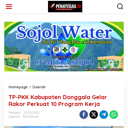
L
e
w
a
t
i
k
e
k
o
n
t
e
n
Homepage
/
Daerah
T
P
TP-PKK Kabupaten Donggala Gelar
-
P
Rakor Perkuat 10 Program Kerja
K
K
Redaksi
21/07/2022
Daerah
353 Dilihat
K
a