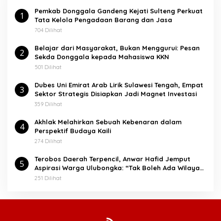
t
Pemkab Donggala Gandeng Kejati Sulteng Perkuat
u
1
Tata Kelola Pengadaan Barang dan Jasa
k
:
704 Dilihat
Belajar dari Masyarakat, Bukan Menggurui: Pesan
2
Sekda Donggala kepada Mahasiswa KKN
501 Dilihat
Dubes Uni Emirat Arab Lirik Sulawesi Tengah, Empat
3
Sektor Strategis Disiapkan Jadi Magnet Investasi
359 Dilihat
Akhlak Melahirkan Sebuah Kebenaran dalam
4
Perspektif Budaya Kaili
274 Dilihat
Terobos Daerah Terpencil, Anwar Hafid Jemput
5
Aspirasi Warga Ulubongka: “Tak Boleh Ada Wilayah
yang Tertinggal”
251 Dilihat