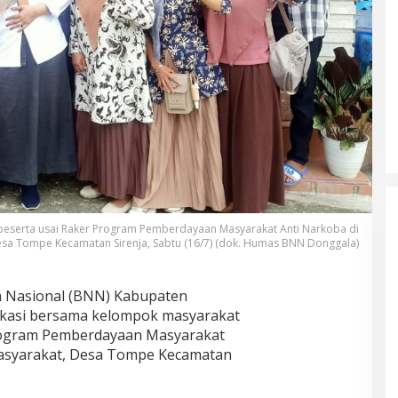
peserta usai Raker Program Pemberdayaan Masyarakat Anti Narkoba di
esa Tompe Kecamatan Sirenja, Sabtu (16/7) (dok. Humas BNN Donggala)
 Nasional (BNN) Kabupaten
asi bersama kelompok masyarakat
Program Pemberdayaan Masyarakat
asyarakat, Desa Tompe Kecamatan