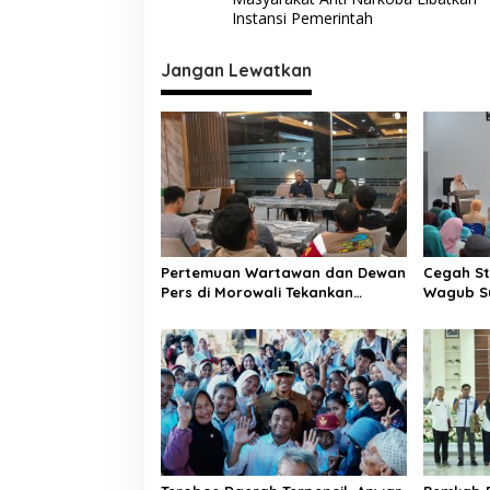
v
Instansi Pemerintah
i
Jangan Lewatkan
g
a
s
i
p
o
s
Pertemuan Wartawan dan Dewan
Cegah St
Pers di Morowali Tekankan
Wagub Su
Profesionalisme dan Peningkatan
Terdepan
Kompetensi Jurnalis
Emas