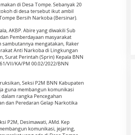
h makan di Desa Tompe. Sebanyak 20
okoh di desa tersebut ikut ambil
Tompe Bersih Narkoba (Bersinar).
, AKBP. Abire yang diwakili Sub
n dan Pemberdayaan masyarakat
lam sambutannya mengatakan, Raker
akat Anti Narkoba di Lingkungan
n, Surat Perintah (Sprin) Kepala BNN
61/VII/KA/PM 00.02/2022/BNN
truksikan, Seksi P2M BNN Kabupaten
rja guna membangun komunikasi
 dalam rangka Pencegahan
n dan Peredaran Gelap Narkotika
ksi P2M, Desimawati, AMd. Kep
membangun komunikasi, jejaring,