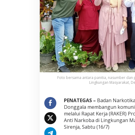
u
n
i
k
a
s
i
D
e
n
g
a
n
K
e
Foto bersama antara panitia, nasumber dan 
Lingkungan Masyarakat, D
l
o
m
p
PENATEGAS –
Badan Narkotika
o
Donggala membangun komunik
k
melalui Rapat Kerja (RAKER) 
M
Anti Narkoba di Lingkungan M
a
s
Sirenja, Sabtu (16/7)
y