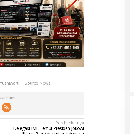
 Yusniwart
Source News
kuti Kami
Pos berikutnya
Delegasi IMF Temui Presiden Jokowi
Bahas Perekonomian Indonesia