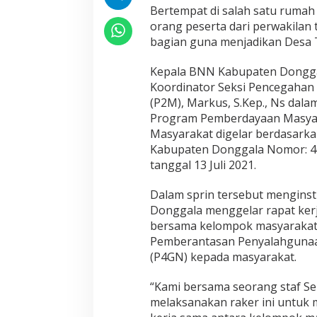
a
Bertempat di salah satu ruma
r
orang peserta dari perwakilan t
a
bagian guna menjadikan Desa 
k
a
t
Kepala BNN Kabupaten Donggala
Koordinator Seksi Pencegaha
(P2M), Markus, S.Kep., Ns da
Program Pemberdayaan Masyar
Masyarakat digelar berdasarka
Kabupaten Donggala Nomor: 4
tanggal 13 Juli 2021.
Dalam sprin tersebut mengins
Donggala menggelar rapat ke
bersama kelompok masyarakat
Pemberantasan Penyalahgunaa
(P4GN) kepada masyarakat.
“Kami bersama seorang staf Se
melaksanakan raker ini untuk 