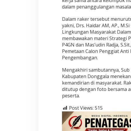
kerja sama antara kelompok m
dalam penanggulangan masalah
Dalam raker tersebut menurut
yakni, Drs. Haidar AM, AP., M.S
Lingkungan Masyarakat Dalam P
membawakan materi Strategi 
P4GN dan Mas’udin Radja, S.Sit
Pemetaan Calon Penggiat Ant
Pengembangan.
Mengakhiri sambutannya, Sub
Kabupaten Donggala menekank
kemandirian di masyarakat. Rak
ditutup dengan foto bersama a
peserta.
Post Views:
515