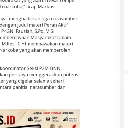
asyarakat yang ada di Desa Tompe
 narkoba,” ucap Markus.
nya, menghadirkan tiga narasumber
i dengan judul materi Peran Aktif
4GN, Fauziah, S.Pd.,M.Si
Pemberdayaan Masyarakat Dalam
., M.Kes., C.Ht membawakan materi
i Narkoba yang akan memperoleh
 koordinator Seksi P2M BNN
an perlunya menggerakkan potensi
er yang digelar selama sehari
ntara panitia, narasumber dan