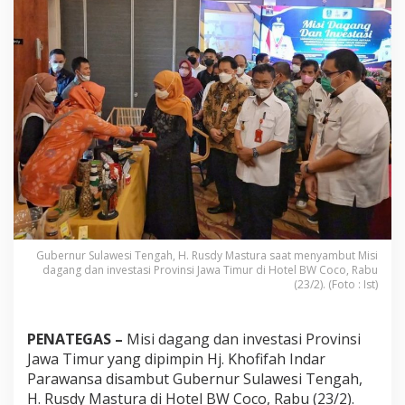
S
u
l
t
e
n
g
T
e
r
i
m
a
M
i
s
Gubernur Sulawesi Tengah, H. Rusdy Mastura saat menyambut Misi
i
dagang dan investasi Provinsi Jawa Timur di Hotel BW Coco, Rabu
D
(23/2). (Foto : Ist)
a
g
a
PENATEGAS –
Misi dagang dan investasi Provinsi
n
Jawa Timur yang dipimpin Hj. Khofifah Indar
g
P
Parawansa disambut Gubernur Sulawesi Tengah,
r
H. Rusdy Mastura di Hotel BW Coco, Rabu (23/2).