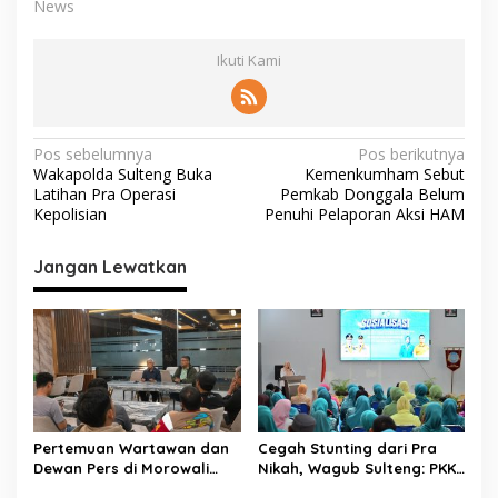
News
Ikuti Kami
N
Pos sebelumnya
Pos berikutnya
Wakapolda Sulteng Buka
Kemenkumham Sebut
a
Latihan Pra Operasi
Pemkab Donggala Belum
v
Kepolisian
Penuhi Pelaporan Aksi HAM
i
Jangan Lewatkan
g
a
s
i
p
o
Pertemuan Wartawan dan
Cegah Stunting dari Pra
s
Dewan Pers di Morowali
Nikah, Wagub Sulteng: PKK
Tekankan Profesionalisme
Jadi Garda Terdepan