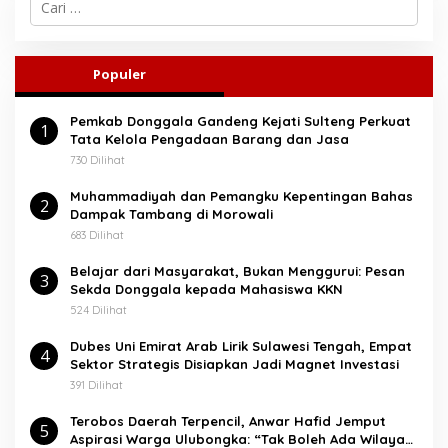
a
r
i
u
Populer
n
t
Pemkab Donggala Gandeng Kejati Sulteng Perkuat
u
1
Tata Kelola Pengadaan Barang dan Jasa
k
:
730 Dilihat
Muhammadiyah dan Pemangku Kepentingan Bahas
2
Dampak Tambang di Morowali
683 Dilihat
Belajar dari Masyarakat, Bukan Menggurui: Pesan
3
Sekda Donggala kepada Mahasiswa KKN
524 Dilihat
Dubes Uni Emirat Arab Lirik Sulawesi Tengah, Empat
4
Sektor Strategis Disiapkan Jadi Magnet Investasi
391 Dilihat
Terobos Daerah Terpencil, Anwar Hafid Jemput
5
Aspirasi Warga Ulubongka: “Tak Boleh Ada Wilayah