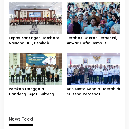
dan Peningkatan
Selamatkan Generasi Emas
Kompetensi Jurnalis
Lepas Kontingen Jambore
Terobos Daerah Terpencil,
Nasional XII, Pemkab
Anwar Hafid Jemput
Donggala Targetkan
Aspirasi Warga Ulubongka:
Pramuka Jadi Duta
“Tak Boleh Ada Wilayah
Karakter dan Kebanggaan
yang Tertinggal”
Daerah
Pemkab Donggala
KPK Minta Kepala Daerah di
Gandeng Kejati Sulteng
Sulteng Percepat
Perkuat Tata Kelola
Sertifikasi Aset, Anwar
Pengadaan Barang dan
Hafid: Kepastian Lahan
Jasa
Penentu Investasi
News Feed