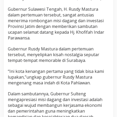
o
v
Gubernur Sulawesi Tengah, H. Rusdy Mastura
i
dalam pertemuan tersebut, sangat antusias
n
s
menerima rombongan misi dagang dan investasi
i
Provinsi Jatim dengan memberikan sambutan
J
ucapan selamat datang kepada Hj. Khofifah Indar
a
Parawansa.
t
i
m
Gubernur Rusdy Mastura dalam pertemuan
tersebut, menyelipkan kisah nostalgia seputar
tempat-tempat memorable di Surabaya.
“Ini kota kenangan pertama yang tidak bisa kami
lupakan,”ungkap gubernur Rusdy Mastura
mengenang masa indah di Kota Pahlawan.
Dalam sambutannya, Gubernur Sulteng
mengapresiasi misi dagang dan investasi adalah
sebagai wujud membangun kerjasama ekonomi
dan pemerintahan guna meningkatkan
kemandirian dan kesejahteraan dua daerah.