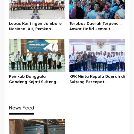
Lepas Kontingen Jambore
Terobos Daerah Terpencil,
Nasional XII, Pemkab
Anwar Hafid Jemput
Donggala Targetkan
Aspirasi Warga Ulubongka:
Pramuka Jadi Duta
“Tak Boleh Ada Wilayah
Karakter dan Kebanggaan
yang Tertinggal”
Daerah
Pemkab Donggala
KPK Minta Kepala Daerah di
Gandeng Kejati Sulteng
Sulteng Percepat
Perkuat Tata Kelola
Sertifikasi Aset, Anwar
Pengadaan Barang dan
Hafid: Kepastian Lahan
Jasa
Penentu Investasi
News Feed