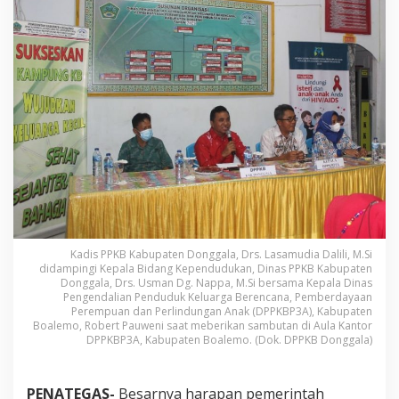
g
g
a
l
a
B
e
n
t
u
k
K
a
m
p
u
Kadis PPKB Kabupaten Donggala, Drs. Lasamudia Dalili, M.Si
n
didampingi Kepala Bidang Kependudukan, Dinas PPKB Kabupaten
g
Donggala, Drs. Usman Dg. Nappa, M.Si bersama Kepala Dinas
K
Pengendalian Penduduk Keluarga Berencana, Pemberdayaan
B
Perempuan dan Perlindungan Anak (DPPKBP3A), Kabupaten
M
Boalemo, Robert Pauweni saat meberikan sambutan di Aula Kantor
e
DPPKBP3A, Kabupaten Boalemo. (Dok. DPPKB Donggala)
n
u
j
PENATEGAS-
Besarnya harapan pemerintah