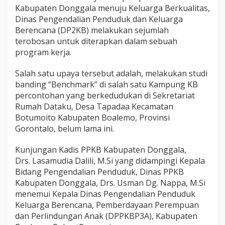
u
Kabupaten Donggala menuju Keluarga Berkualitas,
K
Dinas Pengendalian Penduduk dan Keluarga
e
l
Berencana (DP2KB) melakukan sejumlah
u
terobosan untuk diterapkan dalam sebuah
a
program kerja.
r
g
Salah satu upaya tersebut adalah, melakukan studi
a
B
banding “Benchmark” di salah satu Kampung KB
e
percontohan yang berkedudukan di Sekretariat
r
Rumah Dataku, Desa Tapadaa Kecamatan
k
Botumoito Kabupaten Boalemo, Provinsi
u
Gorontalo, belum lama ini.
a
l
i
Kunjungan Kadis PPKB Kabupaten Donggala,
t
Drs. Lasamudia Dalili, M.Si yang didampingi Kepala
a
Bidang Pengendalian Penduduk, Dinas PPKB
s
Kabupaten Donggala, Drs. Usman Dg. Nappa, M.Si
menemui Kepala Dinas Pengendalian Penduduk
Keluarga Berencana, Pemberdayaan Perempuan
dan Perlindungan Anak (DPPKBP3A), Kabupaten