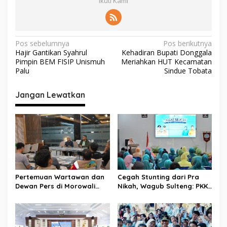
Ikuti Kami
N
Pos sebelumnya
Pos berikutnya
Hajir Gantikan Syahrul
Kehadiran Bupati Donggala
a
Pimpin BEM FISIP Unismuh
Meriahkan HUT Kecamatan
v
Palu
Sindue Tobata
i
Jangan Lewatkan
g
a
s
i
p
o
Pertemuan Wartawan dan
Cegah Stunting dari Pra
s
Dewan Pers di Morowali
Nikah, Wagub Sulteng: PKK
Tekankan Profesionalisme
Jadi Garda Terdepan
dan Peningkatan
Selamatkan Generasi Emas
Kompetensi Jurnalis