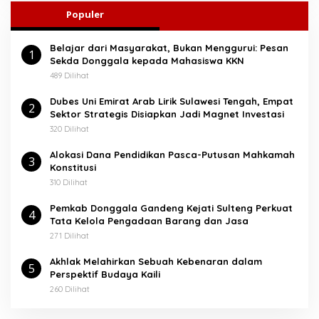
u
Populer
n
t
Belajar dari Masyarakat, Bukan Menggurui: Pesan
u
1
Sekda Donggala kepada Mahasiswa KKN
k
:
489 Dilihat
Dubes Uni Emirat Arab Lirik Sulawesi Tengah, Empat
2
Sektor Strategis Disiapkan Jadi Magnet Investasi
320 Dilihat
Alokasi Dana Pendidikan Pasca-Putusan Mahkamah
3
Konstitusi
310 Dilihat
Pemkab Donggala Gandeng Kejati Sulteng Perkuat
4
Tata Kelola Pengadaan Barang dan Jasa
271 Dilihat
Akhlak Melahirkan Sebuah Kebenaran dalam
5
Perspektif Budaya Kaili
260 Dilihat