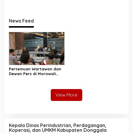
Perkuat Tata Kelola
Sertifikasi Aset, Anwar
Pengadaan Barang dan
Hafid: Kepastian Lahan
Jasa
Penentu Investasi
News Feed
Pertemuan Wartawan dan
Dewan Pers di Morowali
Tekankan Profesionalisme
dan Peningkatan
Kompetensi Jurnalis
View More
Kepala Dinas Perindustrian, Perdagangan,
Koperasi, dan UMKM Kabupaten Donggala