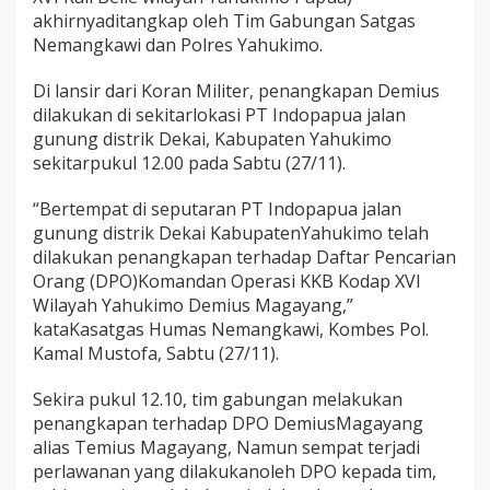
a
akhirnyaditangkap oleh Tim Gabungan Satgas
p
u
Nemangkawi dan Polres Yahukimo.
a
Di lansir dari Koran Militer, penangkapan Demius
dilakukan di sekitarlokasi PT Indopapua jalan
gunung distrik Dekai, Kabupaten Yahukimo
sekitarpukul 12.00 pada Sabtu (27/11).
“Bertempat di seputaran PT Indopapua jalan
gunung distrik Dekai KabupatenYahukimo telah
dilakukan penangkapan terhadap Daftar Pencarian
Orang (DPO)Komandan Operasi KKB Kodap XVI
Wilayah Yahukimo Demius Magayang,”
kataKasatgas Humas Nemangkawi, Kombes Pol.
Kamal Mustofa, Sabtu (27/11).
Sekira pukul 12.10, tim gabungan melakukan
penangkapan terhadap DPO DemiusMagayang
alias Temius Magayang, Namun sempat terjadi
perlawanan yang dilakukanoleh DPO kepada tim,