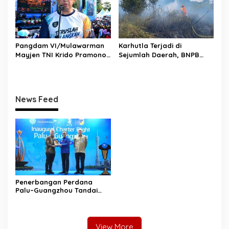
Pangdam VI/Mulawarman
Karhutla Terjadi di
Mayjen TNI Krido Pramono
Sejumlah Daerah, BNPB
Luncurkan Lagu Inspiratif
Minta Pemda Tingkatkan
“Teruslah Melangkah”
Kewaspadaan
News Feed
Penerbangan Perdana
Palu–Guangzhou Tandai
Babak Baru Sulawesi
Tengah Menembus Pasar
Internasional
View More