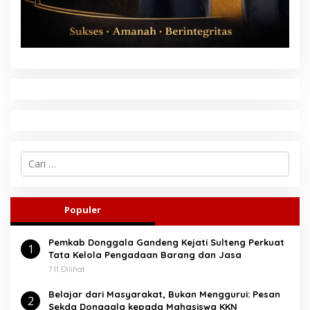
C
a
r
i
u
Populer
n
t
Pemkab Donggala Gandeng Kejati Sulteng Perkuat
u
1
Tata Kelola Pengadaan Barang dan Jasa
k
:
711 Dilihat
Belajar dari Masyarakat, Bukan Menggurui: Pesan
2
Sekda Donggala kepada Mahasiswa KKN