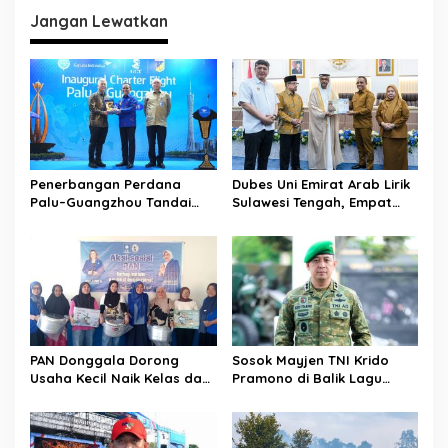
i
Jangan Lewatkan
g
a
s
i
p
Penerbangan Perdana
Dubes Uni Emirat Arab Lirik
o
Palu–Guangzhou Tandai
Sulawesi Tengah, Empat
s
Babak Baru Sulawesi
Sektor Strategis Disiapkan
Tengah Menembus Pasar
Jadi Magnet Investasi
Internasional
PAN Donggala Dorong
Sosok Mayjen TNI Krido
Usaha Kecil Naik Kelas dan
Pramono di Balik Lagu
Makin Produktif
Monumental “Teruslah
Melangkah”