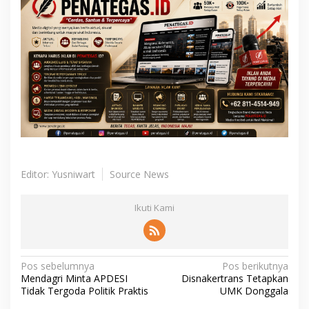
Editor: Yusniwart
Source News
Ikuti Kami
N
Pos sebelumnya
Pos berikutnya
Mendagri Minta APDESI
Disnakertrans Tetapkan
a
Tidak Tergoda Politik Praktis
UMK Donggala
v