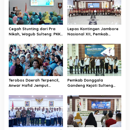
s
i
p
o
Cegah Stunting dari Pra
Lepas Kontingen Jambore
s
Nikah, Wagub Sulteng: PKK
Nasional XII, Pemkab
Jadi Garda Terdepan
Donggala Targetkan
Selamatkan Generasi Emas
Pramuka Jadi Duta
Karakter dan Kebanggaan
Daerah
Terobos Daerah Terpencil,
Pemkab Donggala
Anwar Hafid Jemput
Gandeng Kejati Sulteng
Aspirasi Warga Ulubongka:
Perkuat Tata Kelola
“Tak Boleh Ada Wilayah
Pengadaan Barang dan
yang Tertinggal”
Jasa