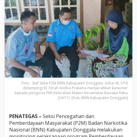
E
v
a
l
u
a
s
i
P
e
n
g
g
i
a
t
Foto : Staf Seksi P2M BNN Kabupaten Donggala, Ashar M, S.Pd
A
didampingi M. Fitrah Andira Pratama menyerahkan kuisioner
kepada pengurus PKK Kelurahan Maleni Kecamatan Banawa Rabu
n
(24/11). (Dok, BNN Kabupaten Donggala)
t
i
N
a
PENATEGAS –
Seksi Pencegahan dan
r
Pemberdayaan Masyarakat (P2M) Badan Narkotika
k
Nasional (BNN) Kabupaten Donggala melakukan
o
monitoring pelaksanaan program Pemberdayaan