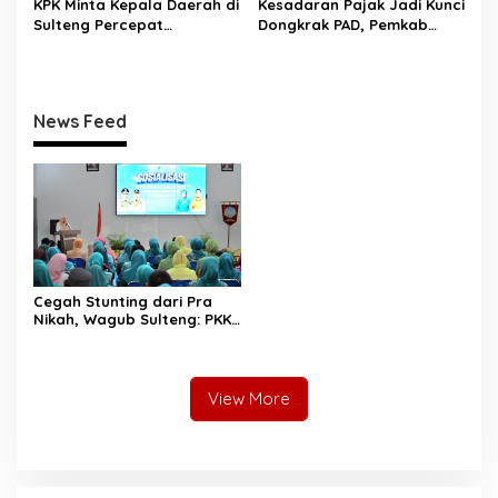
KPK Minta Kepala Daerah di
Kesadaran Pajak Jadi Kunci
Sulteng Percepat
Dongkrak PAD, Pemkab
Sertifikasi Aset, Anwar
Donggala Perkuat Edukasi
Hafid: Kepastian Lahan
Wajib Pajak
Penentu Investasi
News Feed
Cegah Stunting dari Pra
Nikah, Wagub Sulteng: PKK
Jadi Garda Terdepan
Selamatkan Generasi Emas
View More