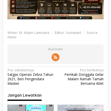
Writer: M. Adam Laemana
Editor: Yusniwart
Source
News
Ikuti Kami
N
Pos sebelumnya
Pos berikutnya
Satgas Operasi Zebra Tahun
Pemkab Donggala Gelar
a
2021, Beri Pengendara
Malam Ramah Tamah
v
Masker
Bersama Atlet
i
Jangan Lewatkan
g
a