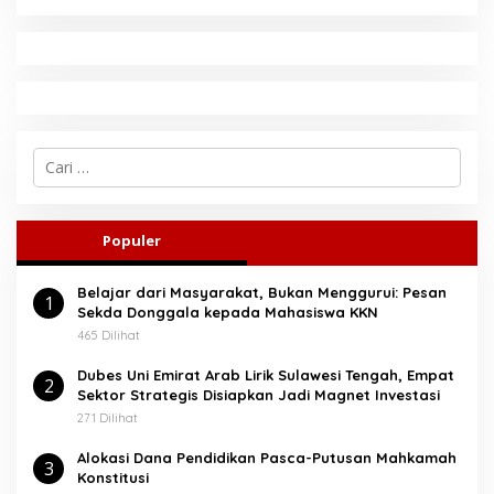
C
a
r
i
u
Populer
n
t
Belajar dari Masyarakat, Bukan Menggurui: Pesan
u
1
Sekda Donggala kepada Mahasiswa KKN
k
:
465 Dilihat
Dubes Uni Emirat Arab Lirik Sulawesi Tengah, Empat
2
Sektor Strategis Disiapkan Jadi Magnet Investasi
271 Dilihat
Alokasi Dana Pendidikan Pasca-Putusan Mahkamah
3
Konstitusi