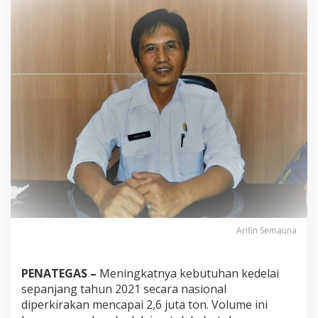
n
g
g
a
l
a
D
i
m
i
n
t
a
T
a
n
a
m
K
Arifin Semauna
e
d
e
PENATEGAS –
Meningkatnya kebutuhan kedelai
l
sepanjang tahun 2021 secara nasional
a
diperkirakan mencapai 2,6 juta ton. Volume ini
i