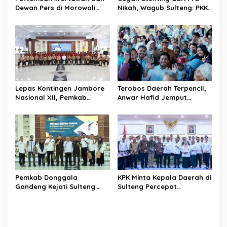
s
Dewan Pers di Morowali
Nikah, Wagub Sulteng: PKK
Tekankan Profesionalisme
Jadi Garda Terdepan
dan Peningkatan
Selamatkan Generasi Emas
Kompetensi Jurnalis
Lepas Kontingen Jambore
Terobos Daerah Terpencil,
Nasional XII, Pemkab
Anwar Hafid Jemput
Donggala Targetkan
Aspirasi Warga Ulubongka:
Pramuka Jadi Duta
“Tak Boleh Ada Wilayah
Karakter dan Kebanggaan
yang Tertinggal”
Daerah
Pemkab Donggala
KPK Minta Kepala Daerah di
Gandeng Kejati Sulteng
Sulteng Percepat
Perkuat Tata Kelola
Sertifikasi Aset, Anwar
Pengadaan Barang dan
Hafid: Kepastian Lahan
Jasa
Penentu Investasi