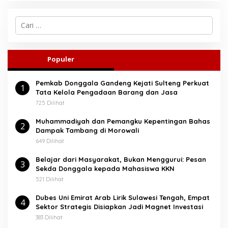
C
a
r
i
u
Populer
n
t
Pemkab Donggala Gandeng Kejati Sulteng Perkuat
u
1
Tata Kelola Pengadaan Barang dan Jasa
k
:
725 Dilihat
Muhammadiyah dan Pemangku Kepentingan Bahas
2
Dampak Tambang di Morowali
649 Dilihat
Belajar dari Masyarakat, Bukan Menggurui: Pesan
3
Sekda Donggala kepada Mahasiswa KKN
521 Dilihat
Dubes Uni Emirat Arab Lirik Sulawesi Tengah, Empat
4
Sektor Strategis Disiapkan Jadi Magnet Investasi
383 Dilihat