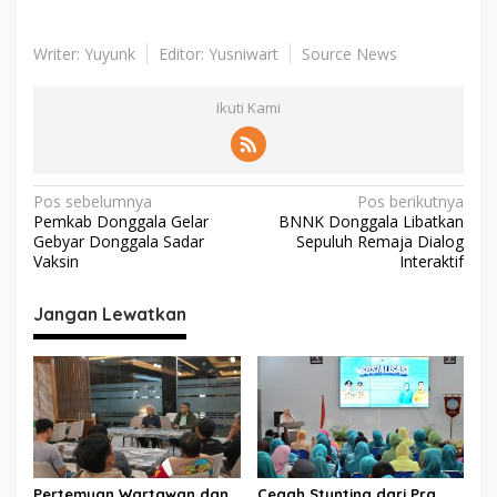
Writer: Yuyunk
Editor: Yusniwart
Source News
Ikuti Kami
N
Pos sebelumnya
Pos berikutnya
Pemkab Donggala Gelar
BNNK Donggala Libatkan
a
Gebyar Donggala Sadar
Sepuluh Remaja Dialog
v
Vaksin
Interaktif
i
Jangan Lewatkan
g
a
s
i
p
o
Pertemuan Wartawan dan
Cegah Stunting dari Pra