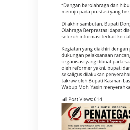
“Dengan berolahraga dan hibu
menuju pada prestasi yang ber
Di akhir sambutan, Bupati Don
Olahraga Berprestasi dapat d
seluruh informasi terkait keola
Kegiatan yang diakhiri denga
dukungan pelaksanaan rancang
organisasi yang dibuat pada s
oleh reformer yakni, bupati da
sekaligus dilakukan penyerahan
takraw oleh Bupati Kasman La
Wabup Moh. Yasin menyerahka
Post Views:
614