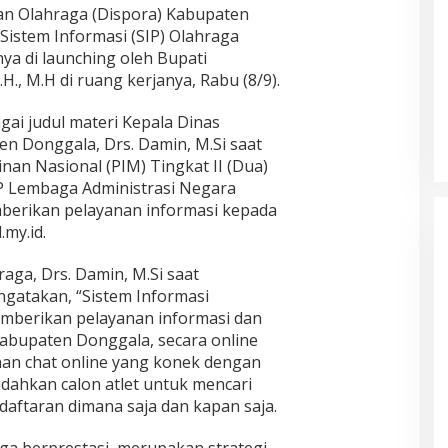
n Olahraga (Dispora) Kabupaten
Sistem Informasi (SIP) Olahraga
a di launching oleh Bupati
., M.H di ruang kerjanya, Rabu (8/9).
gai judul materi Kepala Dinas
n Donggala, Drs. Damin, M.Si saat
an Nasional (PIM) Tingkat II (Dua)
Lembaga Administrasi Negara
berikan pelayanan informasi kepada
.my.id.
aga, Drs. Damin, M.Si saat
atakan, “Sistem Informasi
emberikan pelayanan informasi dan
Kabupaten Donggala, secara online
anan chat online yang konek dengan
ahkan calon atlet untuk mencari
daftaran dimana saja dan kapan saja.
ga berprestasi, merupakan strategi