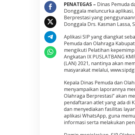
O
PENATEGAS –
Dinas Pemuda da
l
Donggala meluncurka aplikasi, 
a
Berprestasi yang penggunaanny
h
Donggala Drs. Kasman Lassa, S.H
r
a
g
Aplikasi SIP yang diangkat seba
a
Pemuda dan Olahraga Kabupate
B
mengikuti Pelatihan kepemimpin
e
Angkatan IX PUSLATBANG KMP 
r
p
(LAN) 2021, nantinya akan mem
r
masyarakat melalui, www.sipdgl
e
s
Kepala Dinas Pemuda dan Olahr
t
menyampaikan laporannya meng
a
s
Olahraga Berprestasi” akan m
i
pendaftaran atlet yang ada di 
dan menyediakan fasilitas lay
aplikasi WhatsApp, guna memud
informasi serta melakukan pen
Damin menjelaskan, SIP Olahra