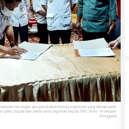
anaan rancangan aksi perubahan kinerja organisasi yang dibuat pada
r yakni, bupati dan Sekda serta sejumlah kepala OPD. (Foto : Prokopim
Donggala)