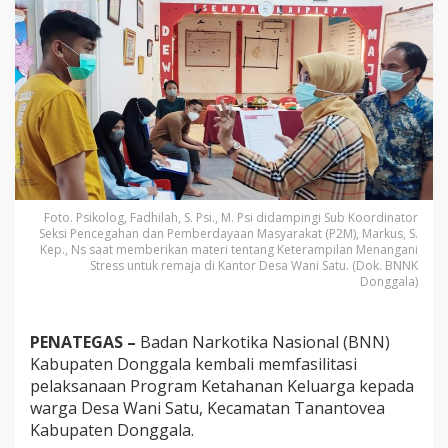
g
a
l
a
F
a
s
i
l
i
t
a
s
Foto. Psikolog, Fadhilah, S. Psi., M. Psi didampingi Sub Koordinator
Seksi Pencegahan dan Pemberdayaan Masyarakat (P2M), Markus, S.
i
Kep., Ns saat memberikan materi tentang Keterampilan Menangani
P
Stress untuk remaja di Kantor Desa Wani Satu. (Dok. BNNK
r
Donggala)
o
g
r
PENATEGAS –
Badan Narkotika Nasional (BNN)
a
m
Kabupaten Donggala kembali memfasilitasi
K
pelaksanaan Program Ketahanan Keluarga kepada
e
warga Desa Wani Satu, Kecamatan Tanantovea
t
Kabupaten Donggala.
a