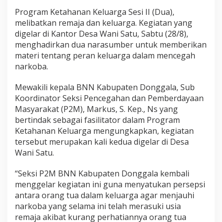
h
a
Program Ketahanan Keluarga Sesi II (Dua),
n
melibatkan remaja dan keluarga. Kegiatan yang
a
digelar di Kantor Desa Wani Satu, Sabtu (28/8),
n
menghadirkan dua narasumber untuk memberikan
K
materi tentang peran keluarga dalam mencegah
e
l
narkoba.
u
a
Mewakili kepala BNN Kabupaten Donggala, Sub
r
Koordinator Seksi Pencegahan dan Pemberdayaan
g
Masyarakat (P2M), Markus, S. Kep., Ns yang
a
A
bertindak sebagai fasilitator dalam Program
n
Ketahanan Keluarga mengungkapkan, kegiatan
t
tersebut merupakan kali kedua digelar di Desa
i
Wani Satu.
N
a
r
“Seksi P2M BNN Kabupaten Donggala kembali
k
menggelar kegiatan ini guna menyatukan persepsi
o
antara orang tua dalam keluarga agar menjauhi
b
narkoba yang selama ini telah merasuki usia
a
remaja akibat kurang perhatiannya orang tua