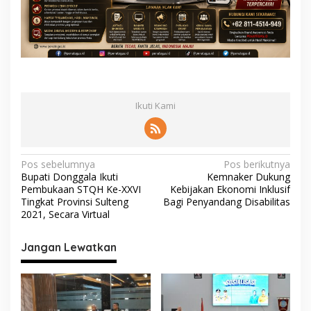
Ikuti Kami
N
Pos sebelumnya
Pos berikutnya
Bupati Donggala Ikuti
Kemnaker Dukung
a
Pembukaan STQH Ke-XXVI
Kebijakan Ekonomi Inklusif
v
Tingkat Provinsi Sulteng
Bagi Penyandang Disabilitas
2021, Secara Virtual
i
g
Jangan Lewatkan
a
s
i