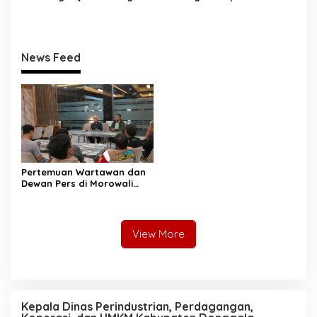
Perkuat Tata Kelola
Sertifikasi Aset, Anwar
Pengadaan Barang dan
Hafid: Kepastian Lahan
Jasa
Penentu Investasi
News Feed
Pertemuan Wartawan dan
Dewan Pers di Morowali
Tekankan Profesionalisme
dan Peningkatan
Kompetensi Jurnalis
View More
Kepala Dinas Perindustrian, Perdagangan,