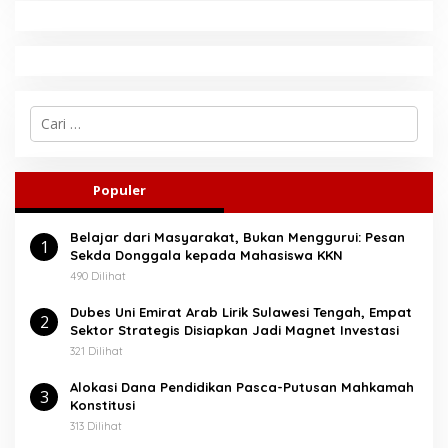
C
a
r
i
u
Populer
n
t
Belajar dari Masyarakat, Bukan Menggurui: Pesan
u
1
Sekda Donggala kepada Mahasiswa KKN
k
:
490 Dilihat
Dubes Uni Emirat Arab Lirik Sulawesi Tengah, Empat
2
Sektor Strategis Disiapkan Jadi Magnet Investasi
321 Dilihat
Alokasi Dana Pendidikan Pasca-Putusan Mahkamah
3
Konstitusi
313 Dilihat