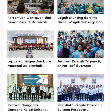
p
o
s
Pertemuan Wartawan dan
Cegah Stunting dari Pra
Dewan Pers di Morowali
Nikah, Wagub Sulteng: PKK
Tekankan Profesionalisme
Jadi Garda Terdepan
dan Peningkatan
Selamatkan Generasi Emas
Kompetensi Jurnalis
Lepas Kontingen Jambore
Terobos Daerah Terpencil,
Nasional XII, Pemkab
Anwar Hafid Jemput
Donggala Targetkan
Aspirasi Warga Ulubongka:
Pramuka Jadi Duta
“Tak Boleh Ada Wilayah
Karakter dan Kebanggaan
yang Tertinggal”
Daerah
Pemkab Donggala
KPK Minta Kepala Daerah di
Gandeng Kejati Sulteng
Sulteng Percepat