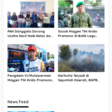
Tengah Menembus Pasar
Jadi Magnet Investasi
Internasional
PAN Donggala Dorong
Sosok Mayjen TNI Krido
Usaha Kecil Naik Kelas dan
Pramono di Balik Lagu
Makin Produktif
Monumental “Teruslah
Melangkah”
Pangdam VI/Mulawarman
Karhutla Terjadi di
Mayjen TNI Krido Pramono
Sejumlah Daerah, BNPB
Luncurkan Lagu Inspiratif
Minta Pemda Tingkatkan
“Teruslah Melangkah”
Kewaspadaan
News Feed