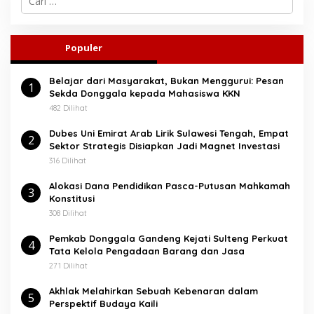
a
r
i
u
Populer
n
t
Belajar dari Masyarakat, Bukan Menggurui: Pesan
u
1
Sekda Donggala kepada Mahasiswa KKN
k
:
482 Dilihat
Dubes Uni Emirat Arab Lirik Sulawesi Tengah, Empat
2
Sektor Strategis Disiapkan Jadi Magnet Investasi
316 Dilihat
Alokasi Dana Pendidikan Pasca-Putusan Mahkamah
3
Konstitusi
308 Dilihat
Pemkab Donggala Gandeng Kejati Sulteng Perkuat
4
Tata Kelola Pengadaan Barang dan Jasa
271 Dilihat
Akhlak Melahirkan Sebuah Kebenaran dalam
5
Perspektif Budaya Kaili