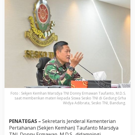
m
h
a
n
B
e
r
i
k
a
n
M
a
t
e
r
i
T
Foto : Sekjen Kemhan Marsdya TNI Donny Ermawan Taufanto, M.D.S.
w
saat memberikan materi kepada Siswa Sesko TNI di Gedung Grha
Widya Adibrata, Sesko TNI, Bandung.
o
S
i
d
PENATEGAS –
Sekretaris Jenderal Kementerian
e
Pertahanan (Sekjen Kemhan) Taufanto Marsdya
d
TNI. Donny Ermawan, M.D.S., didampingi