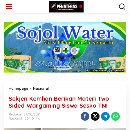
L
e
w
a
t
i
k
e
k
o
n
t
e
n
Homepage
/
Nasional
S
e
Sekjen Kemhan Berikan Materi Two
k
j
Sided Wargaming Siswa Sesko TNI
e
n
Redaksi
27/08/2021
Nasional
254 Dilihat
K
e