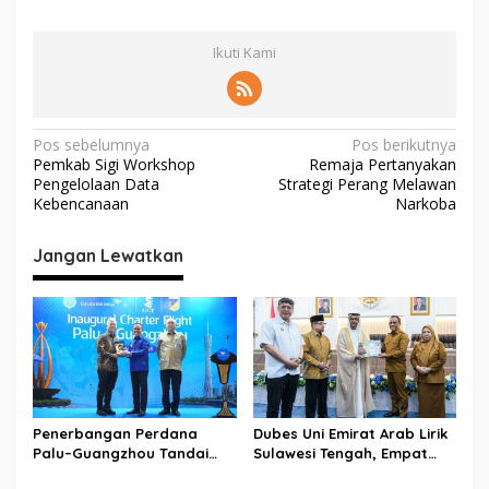
Ikuti Kami
N
Pos sebelumnya
Pos berikutnya
Pemkab Sigi Workshop
Remaja Pertanyakan
a
Pengelolaan Data
Strategi Perang Melawan
v
Kebencanaan
Narkoba
i
Jangan Lewatkan
g
a
s
i
p
o
Penerbangan Perdana
Dubes Uni Emirat Arab Lirik
s
Palu–Guangzhou Tandai
Sulawesi Tengah, Empat
Babak Baru Sulawesi
Sektor Strategis Disiapkan