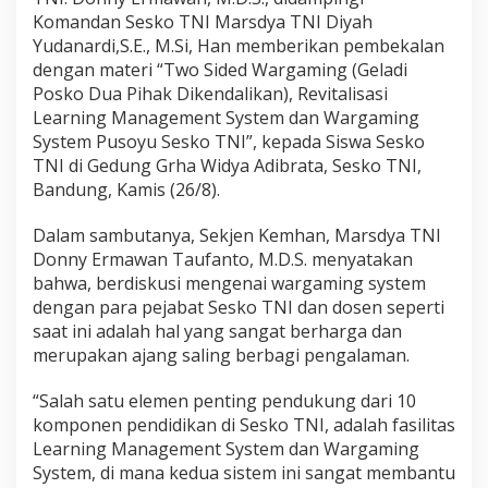
W
Komandan Sesko TNI Marsdya TNI Diyah
a
r
Yudanardi,S.E., M.Si, Han memberikan pembekalan
g
dengan materi “Two Sided Wargaming (Geladi
a
Posko Dua Pihak Dikendalikan), Revitalisasi
m
Learning Management System dan Wargaming
i
System Pusoyu Sesko TNI”, kepada Siswa Sesko
n
g
TNI di Gedung Grha Widya Adibrata, Sesko TNI,
S
Bandung, Kamis (26/8).
i
s
Dalam sambutanya, Sekjen Kemhan, Marsdya TNI
w
Donny Ermawan Taufanto, M.D.S. menyatakan
a
S
bahwa, berdiskusi mengenai wargaming system
e
dengan para pejabat Sesko TNI dan dosen seperti
s
saat ini adalah hal yang sangat berharga dan
k
merupakan ajang saling berbagi pengalaman.
o
T
N
“Salah satu elemen penting pendukung dari 10
I
komponen pendidikan di Sesko TNI, adalah fasilitas
Learning Management System dan Wargaming
System, di mana kedua sistem ini sangat membantu