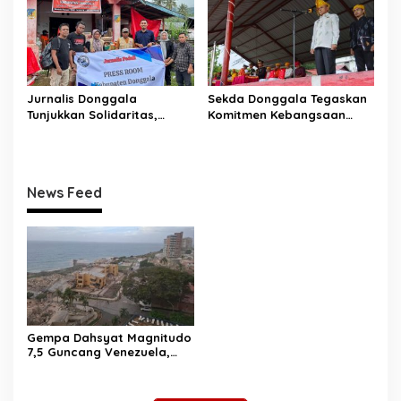
Jurnalis Donggala
Sekda Donggala Tegaskan
Tunjukkan Solidaritas,
Komitmen Kebangsaan
Salurkan Bantuan untuk
pada Upacara Hari Lahir
Korban Banjir Bandang di
Pancasila
Desa Wombo
News Feed
Gempa Dahsyat Magnitudo
7,5 Guncang Venezuela,
Puluhan Tewas dan
Ratusan Terluka, La Guaira
Lumpuh Diterjang