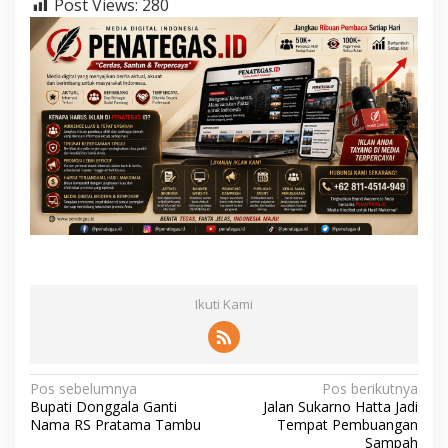
K
Post Views:
280
a
b
u
p
a
t
e
n
D
o
n
g
g
a
l
a
Ikuti Kami
N
Pos sebelumnya
Pos berikutnya
Bupati Donggala Ganti
Jalan Sukarno Hatta Jadi
a
Nama RS Pratama Tambu
Tempat Pembuangan
Sampah