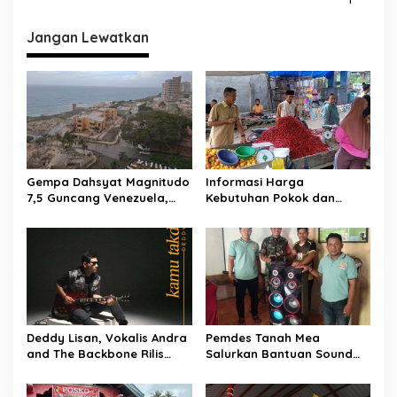
v
i
Jangan Lewatkan
g
a
s
i
p
o
Gempa Dahsyat Magnitudo
Informasi Harga
s
7,5 Guncang Venezuela,
Kebutuhan Pokok dan
Puluhan Tewas dan
Bahan Strategis Pasar
Ratusan Terluka, La Guaira
Malonda Kabupaten
Lumpuh Diterjang
Donggala Sulawesi Tengah
Kehancuran
Tanggal, 22-06-2026
Deddy Lisan, Vokalis Andra
Pemdes Tanah Mea
and The Backbone Rilis
Salurkan Bantuan Sound
Single Solo Perdana ‘Kamu
System untuk Mushola
Takdirku’
Komunitas Mualaf