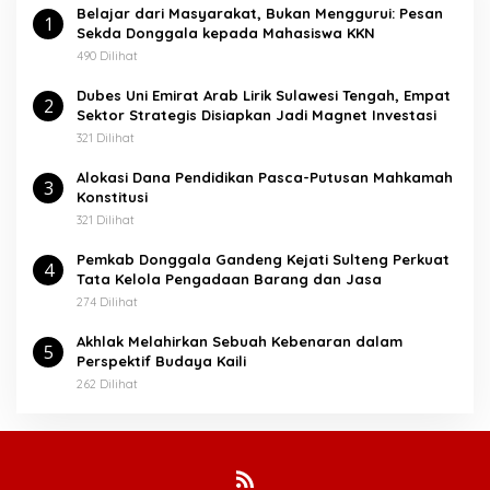
Belajar dari Masyarakat, Bukan Menggurui: Pesan
u
1
Sekda Donggala kepada Mahasiswa KKN
k
:
490 Dilihat
Dubes Uni Emirat Arab Lirik Sulawesi Tengah, Empat
2
Sektor Strategis Disiapkan Jadi Magnet Investasi
321 Dilihat
Alokasi Dana Pendidikan Pasca-Putusan Mahkamah
3
Konstitusi
321 Dilihat
Pemkab Donggala Gandeng Kejati Sulteng Perkuat
4
Tata Kelola Pengadaan Barang dan Jasa
274 Dilihat
Akhlak Melahirkan Sebuah Kebenaran dalam
5
Perspektif Budaya Kaili
262 Dilihat