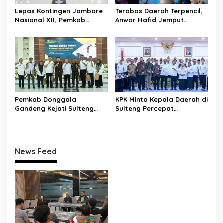
Lepas Kontingen Jambore
Terobos Daerah Terpencil,
Nasional XII, Pemkab
Anwar Hafid Jemput
Donggala Targetkan
Aspirasi Warga Ulubongka:
Pramuka Jadi Duta
“Tak Boleh Ada Wilayah
Karakter dan Kebanggaan
yang Tertinggal”
Daerah
Pemkab Donggala
KPK Minta Kepala Daerah di
Gandeng Kejati Sulteng
Sulteng Percepat
Perkuat Tata Kelola
Sertifikasi Aset, Anwar
Pengadaan Barang dan
Hafid: Kepastian Lahan
Jasa
Penentu Investasi
News Feed