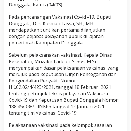
k
Donggala, Kamis (04/03).
s
i
Pada pencanangan Vaksinasi Covid -19, Bupati
n
C
Donggala, Drs. Kasman Lassa, SH., MH,
o
mendapatkan suntikan pertama dilanjutkan
v
dengan pejabat pelayanan publik di jajaran
i
pemerintah Kabupaten Donggala.
d
-
1
Sebelum pelaksanakan vaksinasi, Kepala Dinas
9
Kesehatan, Muzakir Ladoali, S. Sos, M.Si
menyampaikan dasar pelaksanaan vaksinasi yang
merujuk pada keputusan Dirjen Pencegahan dan
Pengendalian Penyakit Nomor :
HK.02.02/4/423/2021, tanggal 18 Februari 2021
tentang petunjuk teknis pelayanan Vaksinasi
Covid-19 dan Keputusan Bupati Donggala Nomor:
188.45/038/DINKES tanggal 13 Januari 2021
tentang tim Vaksinasi Covid-19.
Pelaksanaan vaksinasi pada kelompok sasaran