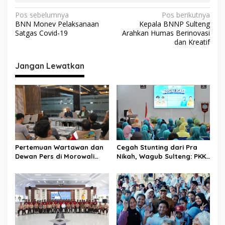
N
Pos sebelumnya
Pos berikutnya
BNN Monev Pelaksanaan
Kepala BNNP Sulteng
a
Satgas Covid-19
Arahkan Humas Berinovasi
v
dan Kreatif
i
Jangan Lewatkan
g
a
s
i
p
o
Pertemuan Wartawan dan
Cegah Stunting dari Pra
s
Dewan Pers di Morowali
Nikah, Wagub Sulteng: PKK
Tekankan Profesionalisme
Jadi Garda Terdepan
dan Peningkatan
Selamatkan Generasi Emas
Kompetensi Jurnalis