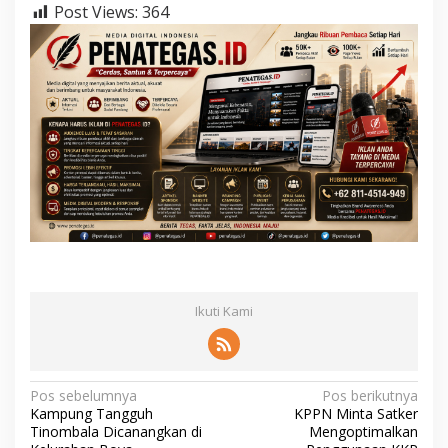
Post Views:
364
Ikuti Kami
N
Pos sebelumnya
Pos berikutnya
Kampung Tangguh
KPPN Minta Satker
a
Tinombala Dicanangkan di
Mengoptimalkan