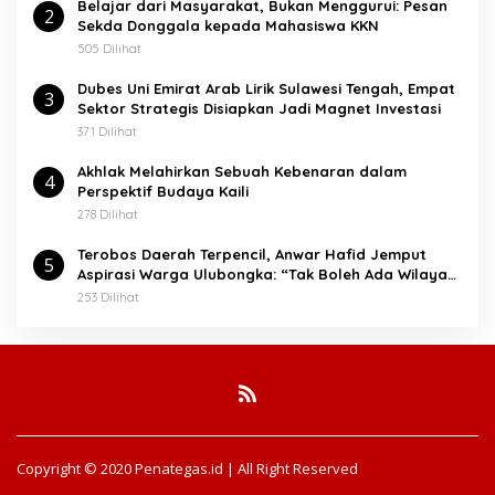
Belajar dari Masyarakat, Bukan Menggurui: Pesan
2
Sekda Donggala kepada Mahasiswa KKN
505 Dilihat
Dubes Uni Emirat Arab Lirik Sulawesi Tengah, Empat
3
Sektor Strategis Disiapkan Jadi Magnet Investasi
371 Dilihat
Akhlak Melahirkan Sebuah Kebenaran dalam
4
Perspektif Budaya Kaili
278 Dilihat
Terobos Daerah Terpencil, Anwar Hafid Jemput
5
Aspirasi Warga Ulubongka: “Tak Boleh Ada Wilayah
yang Tertinggal”
253 Dilihat
Copyright © 2020 Penategas.id | All Right Reserved