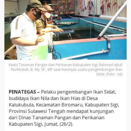
t
D
i
k
e
m
b
a
n
g
k
a
n
Kadis Tanaman Pangan dan Perikanan Kabupaten Sigi, Rahmad Iqbal
d
Nurkhalish, B. Aly, SP., MP saat meninjau usaha pengembangan Ikan
i
Sidat. (Foto : Ist)
B
i
r
PENATEGAS –
Pelaku pengembangan Ikan Sidat,
o
budidaya Ikan Nila dan Ikan Hias di Desa
m
Kalukubula, Kecamatan Biromaru, Kabupaten Sigi,
a
r
Provinsi Sulawesi Tengah mendapat kunjungan
u
dari Dinas Tanaman Pangan dan Perikanan
Kabupaten Sigi, Jumat, (26/2).