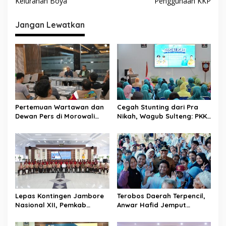
v
Kelurahan Boya
Penggunaan KKP
i
Jangan Lewatkan
g
a
s
i
p
o
Pertemuan Wartawan dan
Cegah Stunting dari Pra
s
Dewan Pers di Morowali
Nikah, Wagub Sulteng: PKK
Tekankan Profesionalisme
Jadi Garda Terdepan
dan Peningkatan
Selamatkan Generasi Emas
Kompetensi Jurnalis
Lepas Kontingen Jambore
Terobos Daerah Terpencil,
Nasional XII, Pemkab
Anwar Hafid Jemput
Donggala Targetkan
Aspirasi Warga Ulubongka:
Pramuka Jadi Duta
“Tak Boleh Ada Wilayah