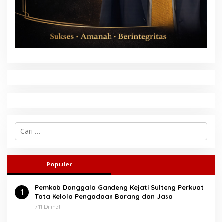
C
a
r
i
u
Populer
n
t
Pemkab Donggala Gandeng Kejati Sulteng Perkuat
u
1
Tata Kelola Pengadaan Barang dan Jasa
k
:
711 Dilihat