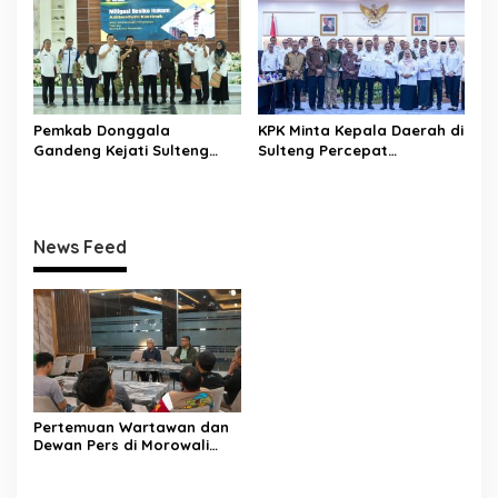
Karakter dan Kebanggaan
yang Tertinggal”
Daerah
Pemkab Donggala
KPK Minta Kepala Daerah di
Gandeng Kejati Sulteng
Sulteng Percepat
Perkuat Tata Kelola
Sertifikasi Aset, Anwar
Pengadaan Barang dan
Hafid: Kepastian Lahan
Jasa
Penentu Investasi
News Feed
Pertemuan Wartawan dan
Dewan Pers di Morowali
Tekankan Profesionalisme
dan Peningkatan
Kompetensi Jurnalis