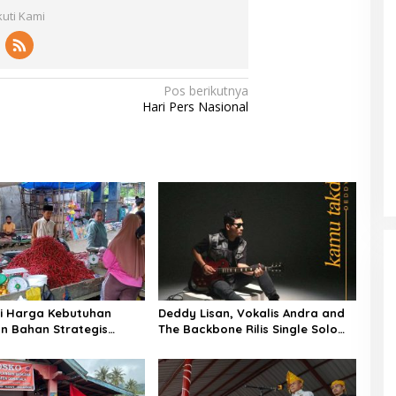
kuti Kami
Pos berikutnya
Hari Pers Nasional
i Harga Kebutuhan
Deddy Lisan, Vokalis Andra and
n Bahan Strategis
The Backbone Rilis Single Solo
alonda Kabupaten
Perdana ‘Kamu Takdirku’
 Sulawesi Tengah
 22-06-2026