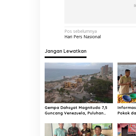
I
N
Pos sebelumnya
Hari Pers Nasional
a
v
Jangan Lewatkan
i
g
a
s
i
p
o
Gempa Dahsyat Magnitudo 7,5
Informas
Guncang Venezuela, Puluhan
Pokok da
s
Tewas dan Ratusan Terluka, La
Pasar M
Guaira Lumpuh Diterjang
Donggala
Kehancuran
Tanggal,