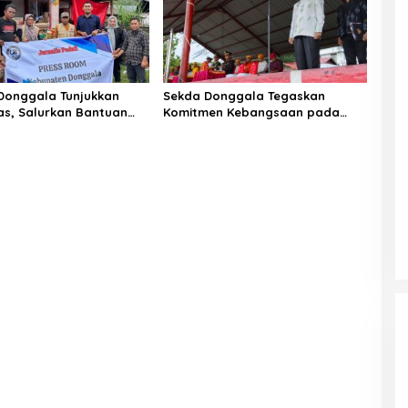
 Donggala Tunjukkan
Sekda Donggala Tegaskan
tas, Salurkan Bantuan
Komitmen Kebangsaan pada
rban Banjir Bandang di
Upacara Hari Lahir Pancasila
ombo