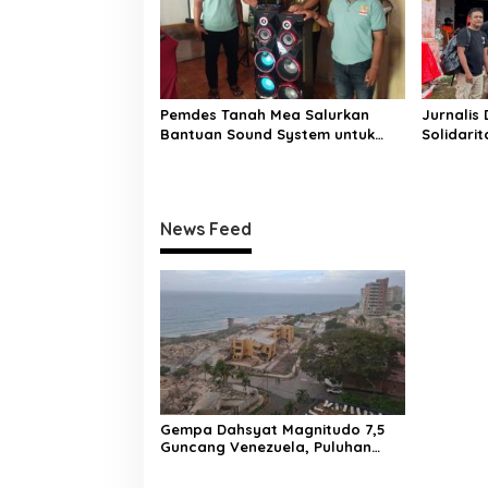
Pemdes Tanah Mea Salurkan
Jurnalis
Bantuan Sound System untuk
Solidari
Mushola Komunitas Mualaf
untuk Ko
Desa W
News Feed
Gempa Dahsyat Magnitudo 7,5
Guncang Venezuela, Puluhan
Tewas dan Ratusan Terluka, La
Guaira Lumpuh Diterjang