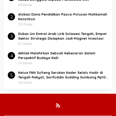
k
:
419 Dilihat
Alokasi Dana Pendidikan Pasca-Putusan Mahkamah
2
Konstitusi
229 Dilihat
Dubes Uni Emirat Arab Lirik Sulawesi Tengah, Empat
3
Sektor Strategis Disiapkan Jadi Magnet Investasi
217 Dilihat
Akhlak Melahirkan Sebuah Kebenaran dalam
4
Perspektif Budaya Kaili
217 Dilihat
Ketua PAN Sulteng Serukan Kader Selalu Hadir di
5
Tengah Rakyat, Sarifuddin Sudding Sumbang Rp100
Juta untuk Penguatan PAN Donggala
212 Dilihat