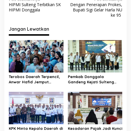
N
HIPMI Sulteng Terbitkan SK
Dengan Penerapan Prokes,
a
HIPMI Donggala
Bupati Sigi Gelar Harla NU
v
ke 95
i
Jangan Lewatkan
g
a
s
i
p
o
Terobos Daerah Terpencil,
Pemkab Donggala
s
Anwar Hafid Jemput
Gandeng Kejati Sulteng
Aspirasi Warga Ulubongka:
Perkuat Tata Kelola
“Tak Boleh Ada Wilayah
Pengadaan Barang dan
yang Tertinggal”
Jasa
KPK Minta Kepala Daerah di
Kesadaran Pajak Jadi Kunci