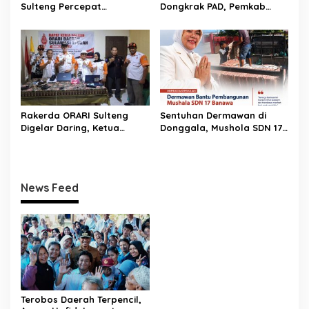
Sulteng Percepat
Dongkrak PAD, Pemkab
Sertifikasi Aset, Anwar
Donggala Perkuat Edukasi
Hafid: Kepastian Lahan
Wajib Pajak
Penentu Investasi
Rakerda ORARI Sulteng
Sentuhan Dermawan di
Digelar Daring, Ketua
Donggala, Mushola SDN 17
Tekankan Soliditas
Banawa Dapat Bantuan
Organisasi
Material dari Mitra MBG
News Feed
Terobos Daerah Terpencil,