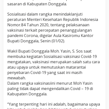
s
sasaran di Kabupaten Donggala.
i
n
a
Sosialisasi dalam rangka menindaklanjuti
s
peraturan Menteri Kesehatan Republik Indonesia
i
Nomor.84 Tahun 2020, tentang pelaksanaan
C
vaksinasi terkait percepatan penanggulangan
o
pandemi Corona, digelar Aula Kasiromu Kantor
v
i
Bupati Donggala, Senin (01/02).
d
-
Wakil Bupati Donggala Moh. Yasin, S. Sos saat
1
membuka kegiatan Sosialisasi vaksinasi Covid-19
9
mengatakan, vaksinasi merupakan salah satu cara
.
atau upaya untuk memutuskan matarantai
penyebaran Covid-19 yang saat ini masih
mewabah.
Dalam rangka vaksinasiini menurut Moh Yasin
paling tidak dapat mengendalikan Covid – 19 di
Kabupaten Donggala.
“Yang terpenting hari ini adalah, bagaimana upaya