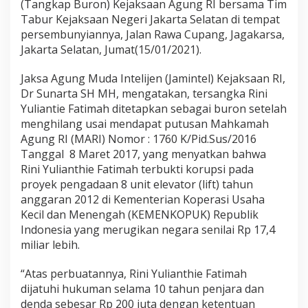
r
(Tangkap Buron) Kejaksaan Agung RI bersama Tim
u
Tabur Kejaksaan Negeri Jakarta Selatan di tempat
p
persembunyiannya, Jalan Rawa Cupang, Jagakarsa,
s
Jakarta Selatan, Jumat(15/01/2021).
i
7
M
Jaksa Agung Muda Intelijen (Jamintel) Kejaksaan RI,
Dr Sunarta SH MH, mengatakan, tersangka Rini
Yuliantie Fatimah ditetapkan sebagai buron setelah
menghilang usai mendapat putusan Mahkamah
Agung RI (MARI) Nomor : 1760 K/Pid.Sus/2016
Tanggal 8 Maret 2017, yang menyatkan bahwa
Rini Yulianthie Fatimah terbukti korupsi pada
proyek pengadaan 8 unit elevator (lift) tahun
anggaran 2012 di Kementerian Koperasi Usaha
Kecil dan Menengah (KEMENKOPUK) Republik
Indonesia yang merugikan negara senilai Rp 17,4
miliar lebih.
“Atas perbuatannya, Rini Yulianthie Fatimah
dijatuhi hukuman selama 10 tahun penjara dan
denda sebesar Rp 200 juta dengan ketentuan