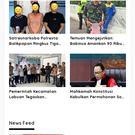
Tegas Lawan Peredaran
Kecelakaan
Gelap
Satresnarkoba Polresta
Temuan Mengejutkan:
Balikpapan Ringkus Tiga
Babinsa Amankan 90 Ribu
Pelaku Sabu, Dua Residivis
Butir Ekstasi
Kembali Beraksi
Pemerintah Kecamatan
Mahkamah Konstitusi
Labuan Tegaskan
Kabulkan Permohonan Soal
Penegakan Perda
Larangan Anggota Polri
Penertiban Ternak, Sanksi
Aktif Duduki Jabatan Sipil
Kurungan hingga Rp 50
Juta Menanti Pelanggar
News Feed