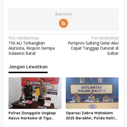
Ikuti Kami
N
Pos sebelumnya
Pos berikutnya
TNI AU Terbangkan
Pemprov Sulteng Gelar Aksi
a
Alutsista, Respon Gempa
Cepat Tanggap Darurat di
v
Sulawesi Barat
Sulbar
i
Jangan Lewatkan
g
a
s
i
p
o
Polres Donggala Ungkap
Operasi Zebra Mahakam
s
Kasus Narkoba di Tiga
2025 Berakhir, Polda Kaltim
Lokasi, Bukti Komitmen
Catat Penurunan Angka