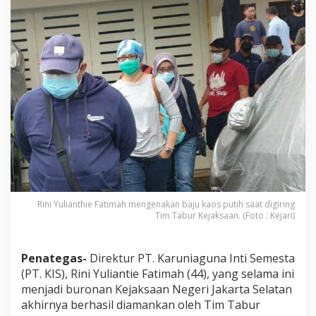
K
e
j
a
k
s
a
a
n
T
a
n
g
k
a
p
B
Rini Yulianthie Fatimah mengenakan baju kaos putih saat digiring
Tim Tabur Kejaksaan. (Foto : Kejari)
u
r
o
n
Penategas-
Direktur PT. Karuniaguna Inti Semesta
a
(PT. KIS), Rini Yuliantie Fatimah (44), yang selama ini
n
menjadi buronan Kejaksaan Negeri Jakarta Selatan
K
akhirnya berhasil diamankan oleh Tim Tabur
o