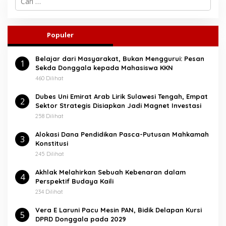
a
r
i
u
Populer
n
t
Belajar dari Masyarakat, Bukan Menggurui: Pesan
u
1
Sekda Donggala kepada Mahasiswa KKN
k
:
460 Dilihat
Dubes Uni Emirat Arab Lirik Sulawesi Tengah, Empat
2
Sektor Strategis Disiapkan Jadi Magnet Investasi
258 Dilihat
Alokasi Dana Pendidikan Pasca-Putusan Mahkamah
3
Konstitusi
245 Dilihat
Akhlak Melahirkan Sebuah Kebenaran dalam
4
Perspektif Budaya Kaili
234 Dilihat
Vera E Laruni Pacu Mesin PAN, Bidik Delapan Kursi
5
DPRD Donggala pada 2029